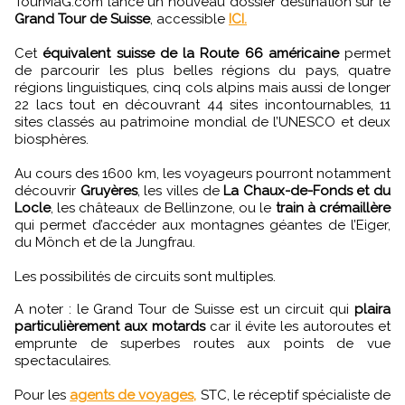
TourMaG.com lance un nouveau dossier destination sur le
Grand Tour de Suisse
, accessible
ICI.
Cet
équivalent suisse de la Route 66 américaine
permet
de parcourir les plus belles régions du pays, quatre
régions linguistiques, cinq cols alpins mais aussi de longer
22 lacs tout en découvrant 44 sites incontournables, 11
sites classés au patrimoine mondial de l’UNESCO et deux
biosphères.
Au cours des 1600 km, les voyageurs pourront notamment
découvrir
Gruyères
, les villes de
La Chaux-de-Fonds et du
Locle
, les châteaux de Bellinzone, ou le
train à crémaillère
qui permet d’accéder aux montagnes géantes de l’Eiger,
du Mönch et de la Jungfrau.
Les possibilités de circuits sont multiples.
A noter : le Grand Tour de Suisse est un circuit qui
plaira
particulièrement aux motards
car il évite les autoroutes et
emprunte de superbes routes aux points de vue
spectaculaires.
Pour les
agents de voyages,
STC, le réceptif spécialiste de