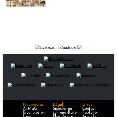
Nos médias
Légal
Utiles
AirMaG
Signaler un
Contact
Brochures en
contenu illicite
Publicité
ligne
Plan du site
Agenda