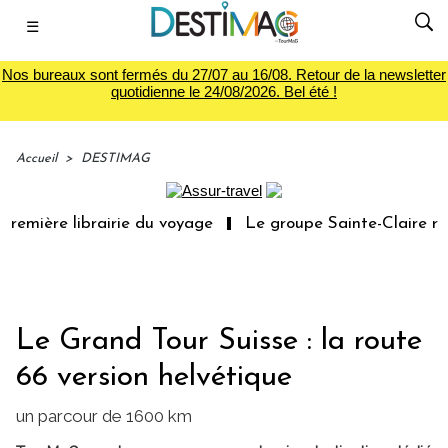
☰
Nos bureaux sont fermés du 27/07 au 16/08. Retour de la newsletter
quotidienne le 24/08/2026. Bel été !
Accueil
>
DESTIMAG
emière librairie du voyage
Le groupe Sainte-Claire rac
Le Grand Tour Suisse : la route
66 version helvétique
un parcour de 1600 km