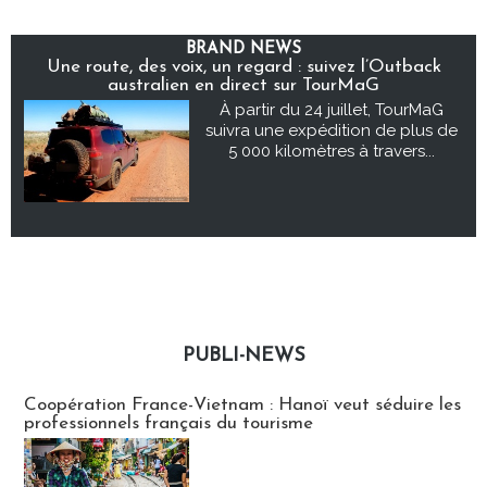
BRAND NEWS
Une route, des voix, un regard : suivez l’Outback
australien en direct sur TourMaG
À partir du 24 juillet, TourMaG
suivra une expédition de plus de
5 000 kilomètres à travers...
PUBLI-NEWS
Publi-news
Coopération France-Vietnam : Hanoï veut séduire les
professionnels français du tourisme