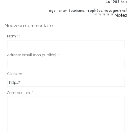
Lu 1985 fois
Tags
:
snav
,
tourisme
,
trophées
,
voyages-sncf
Notez
Nouveau commentaire :
Nom * :
Adresse email (non publiée) * :
Site web :
Commentaire * :