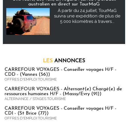
australien en direct sur TourMaG
À partir du 24 juillet, TourMaG
suivra une expédition de plus de
5 000 kilomètres à travers...
LES
ANNONCES
CARREFOUR VOYAGES - Conseiller voyages H/F -
CDD - (Vannes (56))
OFFRES D'EMPLOI TOURISME
CARREFOUR VOYAGES - Alternant(e) Chargé(e) de
ressources humaines H/F - (Massy/Evry (91))
ALTERNANCE / STAGES TOURISME
CARREFOUR VOYAGES - Conseiller voyages H/F -
CDI - (St Brice (77))
OFFRES D'EMPLOI TOURISME