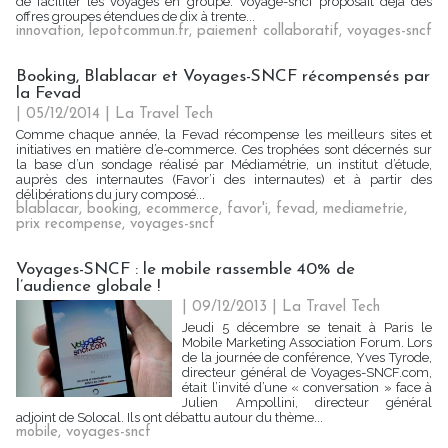
de faciliter les voyages en groupe. Voyage-sncf proposait déjà des
offres groupes étendues de dix à trente...
innovation
,
lepotcommun.fr
,
paiement collaboratif
,
voyages-sncf
Booking, Blablacar et Voyages-SNCF récompensés par
la Fevad
| 05/12/2014
|
La Travel Tech
Comme chaque année, la Fevad récompense les meilleurs sites et
initiatives en matière d’e-commerce. Ces trophées sont décernés sur
la base d’un sondage réalisé par Médiamétrie, un institut d’étude,
auprès des internautes (Favor’i des internautes) et à partir des
délibérations du jury composé...
blablacar
,
booking
,
ecommerce
,
favor'i
,
fevad
,
mediametrie
,
prix recompense
,
voyages-sncf
Voyages-SNCF : le mobile rassemble 40% de
l’audience globale !
| 09/12/2013
|
La Travel Tech
Jeudi 5 décembre se tenait à Paris le
Mobile Marketing Association Forum. Lors
de la journée de conférence, Yves Tyrode,
directeur général de Voyages-SNCF.com,
était l’invité d’une « conversation » face à
Julien Ampollini, directeur général
adjoint de Solocal. Ils ont débattu autour du thème...
mobile
,
voyages-sncf