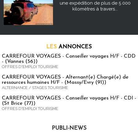
une expédition de plus de 5 000
kilomètres à travers...
LES
ANNONCES
CARREFOUR VOYAGES - Conseiller voyages H/F - CDD
- (Vannes (56))
OFFRES D'EMPLOI TOURISME
CARREFOUR VOYAGES - Alternant(e) Chargé(e) de
ressources humaines H/F - (Massy/Evry (91))
ALTERNANCE / STAGES TOURISME
CARREFOUR VOYAGES - Conseiller voyages H/F - CDI -
(St Brice (77))
OFFRES D'EMPLOI TOURISME
PUBLI-NEWS
Publi-news