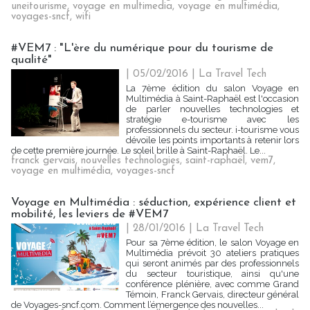
uneitourisme
,
voyage en multimedia
,
voyage en multimédia
,
voyages-sncf
,
wifi
#VEM7 : "L'ère du numérique pour du tourisme de
qualité"
| 05/02/2016
|
La Travel Tech
La 7ème édition du salon Voyage en
Multimédia à Saint-Raphaël est l'occasion
de parler nouvelles technologies et
stratégie e-tourisme avec les
professionnels du secteur. i-tourisme vous
dévoile les points importants à retenir lors
de cette première journée. Le soleil brille à Saint-Raphaël. Le...
franck gervais
,
nouvelles technologies
,
saint-raphaël
,
vem7
,
voyage en multimédia
,
voyages-sncf
Voyage en Multimédia : séduction, expérience client et
mobilité, les leviers de #VEM7
| 28/01/2016
|
La Travel Tech
Pour sa 7ème édition, le salon Voyage en
Multimédia prévoit 30 ateliers pratiques
qui seront animés par des professionnels
du secteur touristique, ainsi qu'une
conférence plénière, avec comme Grand
Témoin, Franck Gervais, directeur général
de Voyages-sncf.com. Comment l’émergence des nouvelles...