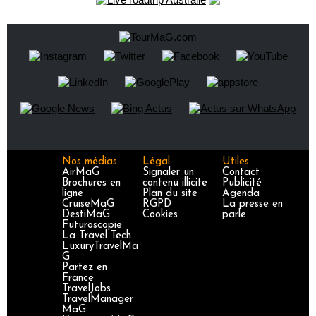
Nos médias
Légal
Utiles
AirMaG
Signaler un
Contact
Brochures en
contenu illicite
Publicité
ligne
Plan du site
Agenda
CruiseMaG
RGPD
La presse en
DestiMaG
Cookies
parle
Futuroscopie
La Travel Tech
LuxuryTravelMa
G
Partez en
France
TravelJobs
TravelManager
MaG