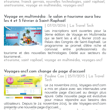
etourisme
,
franck gervais
,
nouvelles technologies
,
saint raphael
,
uneitourisme
,
voyage en multimédia
,
voyages-sncf
Voyage en multimédia : le salon e-tourisme aura lieu
les 4 et 5 février à Saint-Raphaël
| 07/01/2016
|
La Travel Tech
Les inscriptions sont ouvertes pour la
7ème édition de Voyage en Multimédia
qui se tient les 4 et 5 février 2016 au
Palais des Congrès de Saint-Raphaël. Le
programme se promet d’être riche et
convivial entre professionnels du
tourisme et des nouvelles technologies. Dédié aux secteurs du
tourisme et...
etourisme
,
saint raphael
,
voyage en multimédia
,
voyages-sncf
Voyages-sncf.com change de page d’accueil
Pauline Cao | 25/11/2015
|
La Travel
Tech
Le 24 novembre 2015, Voyages-sncf.com
a mis en place avec ses internautes une
nouvelle page d’accueil au design plus
épuré. Cette nouvelle page est évolutive
pour mieux répondre aux besoins des
utilisateurs. Depuis le 24 novembre 2015, le site Voyages-sncf.com
présente une nouvelle page d’accueil,...