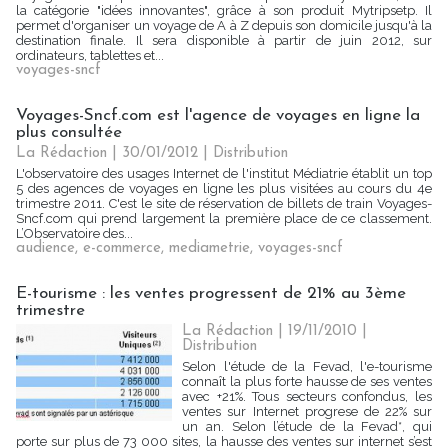
la catégorie "idées innovantes", grâce à son produit Mytripsetp. Il
permet d'organiser un voyage de A à Z depuis son domicile jusqu'à la
destination finale. Il sera disponible à partir de juin 2012, sur
ordinateurs, tablettes et...
voyages-sncf
Voyages-Sncf.com est l'agence de voyages en ligne la
plus consultée
La Rédaction
| 30/01/2012
|
Distribution
L'observatoire des usages Internet de l'institut Médiatrie établit un top
5 des agences de voyages en ligne les plus visitées au cours du 4e
trimestre 2011. C'est le site de réservation de billets de train Voyages-
Sncf.com qui prend largement la première place de ce classement.
L’Observatoire des...
audience
,
e-commerce
,
mediametrie
,
voyages-sncf
E-tourisme : les ventes progressent de 21% au 3ème
trimestre
La Rédaction | 19/11/2010
|
Distribution
Selon l'étude de la Fevad, l'e-tourisme
connaît la plus forte hausse de ses ventes
avec +21%. Tous secteurs confondus, les
ventes sur Internet progrese de 22% sur
un an. Selon l’étude de la Fevad*, qui
porte sur plus de 73 000 sites, la hausse des ventes sur internet s’est