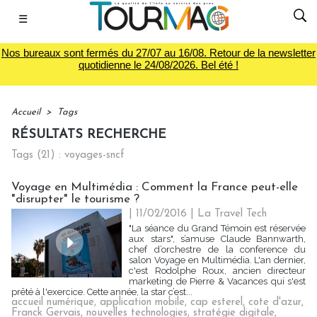
☰
Nos bureaux sont fermés du 27/07 au 16/08. Retour de la newsletter
quotidienne le 24/08/2026. Bel été !
Accueil
>
Tags
RÉSULTATS RECHERCHE
Tags (21) : voyages-sncf
Voyage en Multimédia : Comment la France peut-elle
"disrupter" le tourisme ?
| 11/02/2016
|
La Travel Tech
"La séance du Grand Témoin est réservée
aux stars", s’amuse Claude Bannwarth,
chef d’orchestre de la conference du
salon Voyage en Multimédia. L'an dernier,
c'est Rodolphe Roux, ancien directeur
marketing de Pierre & Vacances qui s'est
prêté à l'exercice. Cette année, la star c’est...
accueil numérique
,
application mobile
,
cap esterel
,
cote d'azur
,
Franck Gervais
,
nouvelles technologies
,
stratégie digitale
,