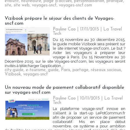
évolutif
,
nouveauté
,
page d'accueil
,
personnalisation
,
pratique
,
site
,
site web
,
voyages-sncf
,
voyages-sncf.com
Vizibook prépare le séjour des clients de Voyages-
sncf.com
Pauline Cao | 17/11/2015
|
La Travel
Tech
Du 15 novembre au 30 décembre 2015,
le guide mobile Vizibook sera présent sur
le site internet Voyage-sncf.com. Le but ?
Aider les voyageurs à préparer leur
voyage à Paris. Du 15 Novembre au 30
Décembre 2015, sur le site Voyages-sncf.com, les voyageurs seront
invités à télécharger l’application...
city-guide
,
e-tourisme
,
guide
,
Paris
,
partage
,
réseaux sociaux
,
Vizibook
,
voyages-sncf
Un nouveau mode de paiement collaboratif disponible
sur voyages-sncf.com
Pauline Cao | 10/11/2015
|
La Travel
Tech
La plateforme voyage-sncf innove en
s'alliant à la start-up LePotCommun.fr
afin de proposer un service de paiement
collaboratif. Mis en place début
novembre, ce système a pour ambition