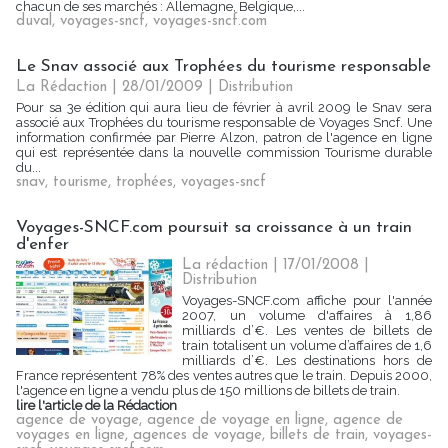
chacun de ses marchés : Allemagne, Belgique,...
duval
,
voyages-sncf
,
voyages-sncf.com
Le Snav associé aux Trophées du tourisme responsable
La Rédaction
| 28/01/2009
|
Distribution
Pour sa 3e édition qui aura lieu de février à avril 2009 le Snav sera
associé aux Trophées du tourisme responsable de Voyages Sncf. Une
information confirmée par Pierre Alzon, patron de l'agence en ligne
qui est représentée dans la nouvelle commission Tourisme durable
du...
snav
,
tourisme
,
trophées
,
voyages-sncf
Voyages-SNCF.com poursuit sa croissance à un train
d'enfer
La rédaction | 17/01/2008
|
Distribution
Voyages-SNCF.com affiche pour l'année
2007, un volume d'affaires à 1,86
milliards d’€. Les ventes de billets de
train totalisent un volume d’affaires de 1,6
milliards d’€. Les destinations hors de
France représentent 78% des ventes autres que le train. Depuis 2000,
l'agence en ligne a vendu plus de 150 millions de billets de train.
lire l'article de la Rédaction
agence de voyage
,
agence de voyage en ligne
,
agence de
voyages en ligne
,
agences de voyage
,
billets de train
,
voyages-