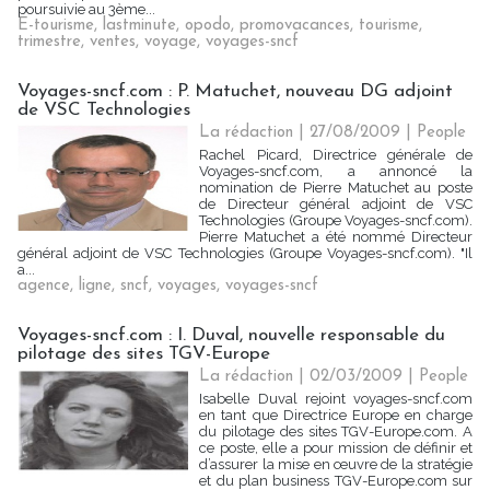
poursuivie au 3ème...
E-tourisme
,
lastminute
,
opodo
,
promovacances
,
tourisme
,
trimestre
,
ventes
,
voyage
,
voyages-sncf
Voyages-sncf.com : P. Matuchet, nouveau DG adjoint
de VSC Technologies
La rédaction | 27/08/2009
|
People
Rachel Picard, Directrice générale de
Voyages-sncf.com, a annoncé la
nomination de Pierre Matuchet au poste
de Directeur général adjoint de VSC
Technologies (Groupe Voyages-sncf.com).
Pierre Matuchet a été nommé Directeur
général adjoint de VSC Technologies (Groupe Voyages-sncf.com). "Il
a...
agence
,
ligne
,
sncf
,
voyages
,
voyages-sncf
Voyages-sncf.com : I. Duval, nouvelle responsable du
pilotage des sites TGV-Europe
La rédaction | 02/03/2009
|
People
Isabelle Duval rejoint voyages-sncf.com
en tant que Directrice Europe en charge
du pilotage des sites TGV-Europe.com. A
ce poste, elle a pour mission de définir et
d’assurer la mise en œuvre de la stratégie
et du plan business TGV-Europe.com sur