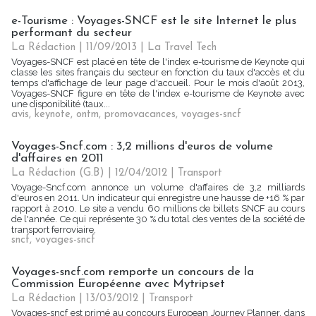
e-Tourisme : Voyages-SNCF est le site Internet le plus
performant du secteur
La Rédaction
| 11/09/2013
|
La Travel Tech
Voyages-SNCF est placé en tête de l'index e-tourisme de Keynote qui
classe les sites français du secteur en fonction du taux d'accès et du
temps d'affichage de leur page d'accueil. Pour le mois d'août 2013,
Voyages-SNCF figure en tête de l'index e-tourisme de Keynote avec
une disponibilité (taux...
avis
,
keynote
,
ontm
,
promovacances
,
voyages-sncf
Voyages-Sncf.com : 3,2 millions d'euros de volume
d'affaires en 2011
La Rédaction (G.B) | 12/04/2012
|
Transport
Voyage-Sncf.com annonce un volume d'affaires de 3,2 milliards
d'euros en 2011. Un indicateur qui enregistre une hausse de +16 % par
rapport à 2010. Le site a vendu 60 millions de billets SNCF au cours
de l'année. Ce qui représente 30 % du total des ventes de la société de
transport ferroviaire.
sncf
,
voyages-sncf
Voyages-sncf.com remporte un concours de la
Commission Européenne avec Mytripset
La Rédaction
| 13/03/2012
|
Transport
Voyages-sncf est primé au concours European Journey Planner, dans