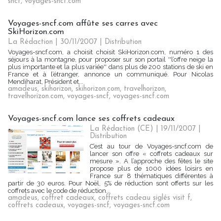
sncf
,
voyages-sncf.com
Voyages-sncf.com affûte ses carres avec
SkiHorizon.com
La Rédaction
| 30/11/2007
|
Distribution
Voyages-sncf.com, a choisit choisit SkiHorizon.com, numéro 1 des
séjours à la montagne, pour proposer sur son portail ''l’offre neige la
plus importante et la plus variée'' dans plus de 200 stations de ski en
France et à l’étranger, annonce un communiqué. Pour Nicolas
Mendiharat, Président et...
amadeus
,
skihorizon
,
skihorizon.com
,
travelhorizon
,
travelhorizon.com
,
voyages-sncf
,
voyages-sncf.com
Voyages-sncf.com lance ses coffrets cadeaux
La Rédaction (CE) | 19/11/2007
|
Distribution
C’est au tour de Voyages-sncf.com de
lancer son offre « coffrets cadeaux sur
mesure ». A l’approche des fêtes le site
propose plus de 1000 idées loisirs en
France sur 8 thématiques différentes à
partir de 30 euros. Pour Noël, 5% de réduction sont offerts sur les
coffrets avec le code de réduction...
amadeus
,
coffret cadeaux
,
coffrets cadeau siglés visit f
,
coffrets cadeaux
,
voyages-sncf
,
voyages-sncf.com