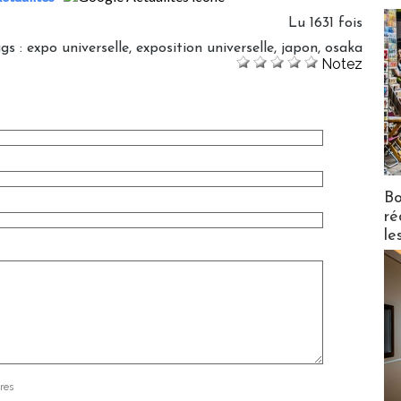
Lu 1631 fois
ags
:
expo universelle
,
exposition universelle
,
japon
,
osaka
Notez
Bo
ré
le
res