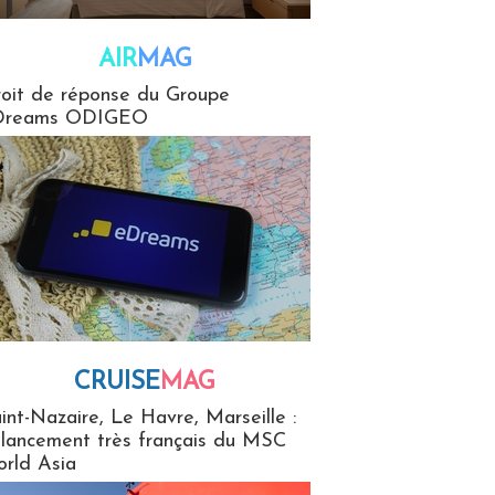
AIR
MAG
G
oit de réponse du Groupe
Dreams ODIGEO
CRUISE
MAG
MaG
int-Nazaire, Le Havre, Marseille :
 lancement très français du MSC
rld Asia