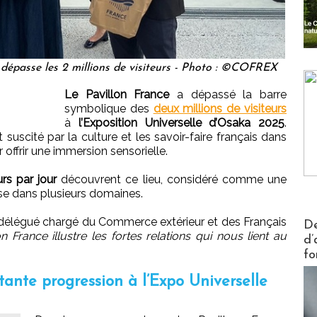
e dépasse les 2 millions de visiteurs - Photo : ©COFREX
Le Pavillon France
a dépassé la barre
symbolique des
deux millions de visiteurs
à
l’Exposition Universelle d’Osaka 2025
.
 suscité par la culture et les savoir-faire français dans
ffrir une immersion sensorielle.
rs par jour
découvrent ce lieu, considéré comme une
aise dans plusieurs domaines.
Actus V
e délégué chargé du Commerce extérieur et des Français
De
n France illustre les fortes relations qui nous lient au
d’
fo
ante progression à l’Expo Universelle