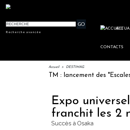
ACTUA
Recherche avancée
CONTACTS
Accueil
>
DESTIMAG
IFTM : lancement des "Escales Lit
Expo universell
franchit les 2 
Succès à Osaka