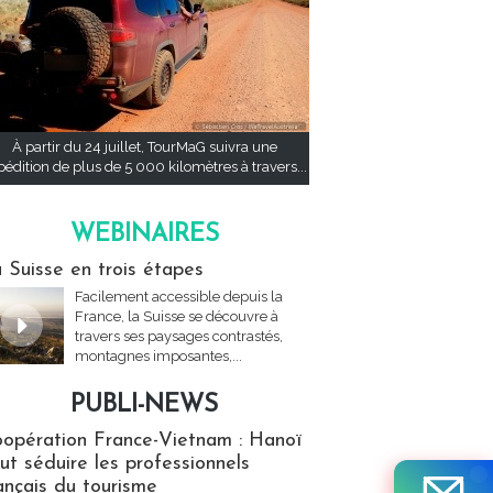
À partir du 24 juillet, TourMaG suivra une
pédition de plus de 5 000 kilomètres à travers...
WEBINAIRES
res
 Suisse en trois étapes
Facilement accessible depuis la
France, la Suisse se découvre à
travers ses paysages contrastés,
montagnes imposantes,...
PUBLI-NEWS
ews
opération France-Vietnam : Hanoï
ut séduire les professionnels
ançais du tourisme