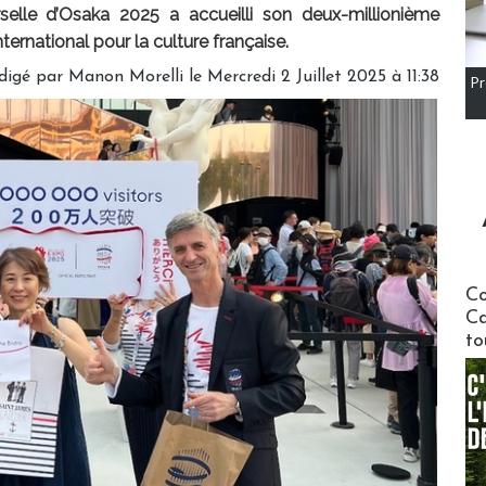
selle d’Osaka 2025 a accueilli son deux-millionième
ternational pour la culture française.
digé par
Manon Morelli
le Mercredi 2 Juillet 2025 à 11:38
Pr
Communi
Co
Ca
to