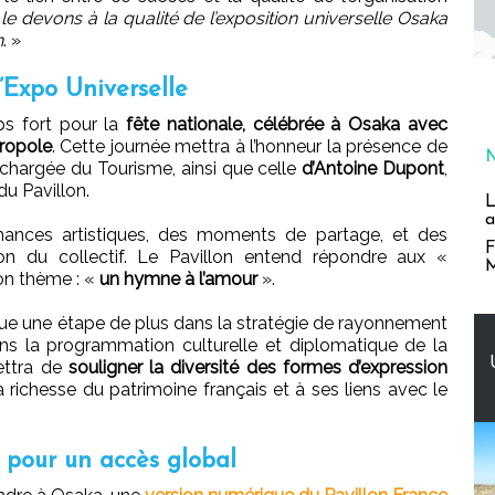
 devons à la qualité de l’exposition universelle Osaka
n
. »
l’Expo Universelle
ps fort pour la
fête nationale, célébrée à Osaka avec
tropole
. Cette journée mettra à l’honneur la présence de
 chargée du Tourisme, ainsi que celle
d’Antoine Dupont
,
du Pavillon.
L
a
ances artistiques, des moments de partage, et des
F
on du collectif. Le Pavillon entend répondre aux «
M
on thème : «
un hymne à l’amour
».
ue une étape de plus dans la stratégie de rayonnement
 dans la programmation culturelle et diplomatique de la
ettra de
souligner la diversité des formes d’expression
a richesse du patrimoine français et à ses liens avec le
° pour un accès global