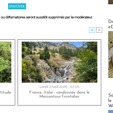
x ou diffamatoires seront aussitôt supprimés par le modérateur.
AirMa
Dr
e
<
>
Lundi 3 Août 2026 - 07:00
titude
France, Italie : randonnée dans le
Cruise
Sa
Mercantour frontalier
le
Wo