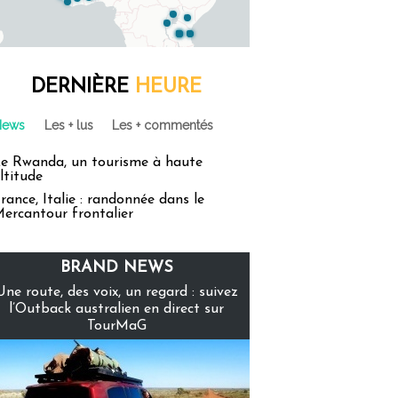
DERNIÈRE
HEURE
News
Les + lus
Les + commentés
e Rwanda, un tourisme à haute
ltitude
rance, Italie : randonnée dans le
ercantour frontalier
BRAND NEWS
Une route, des voix, un regard : suivez
l’Outback australien en direct sur
TourMaG