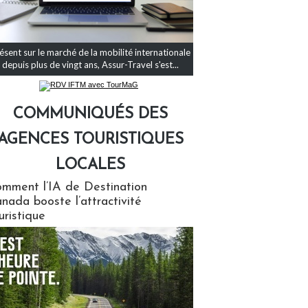
ésent sur le marché de la mobilité internationale
depuis plus de vingt ans, Assur-Travel s'est...
COMMUNIQUÉS DES
AGENCES TOURISTIQUES
LOCALES
qués des agences touristiques locales
mment l’IA de Destination
nada booste l’attractivité
uristique