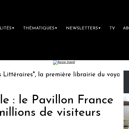
LITÉS
THÉMATIQUES
NEWSLETTERS
TV
A
▼
▼
▼
téraires", la première librairie du voyage
e : le Pavillon France
millions de visiteurs