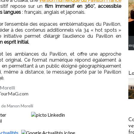
ndre à Osaka, une
version numérique du Pavillon France
sitif repose sur un
film immersif en 360°, accessible
is langues
: français, anglais et japonais.
orer l’ensemble des espaces emblématiques du Pavillon,
céder à des contenus additionnels via 34 « hot spots »
 initiative permet d’élargir l’audience du Pavillon en
 esprit initial
.
ex
et les ambiances du Pavillon, et offre une approche
pt original. Ce format numérique répond également à
, en permettant à un public éloigné géographiquement
Webinai
si, même à distance, le message porté par le Pavillon
La
é.
Morelli
- TourMaG.com
es de Manon Morelli
Publi-n
Co
ve
fr
ctualités