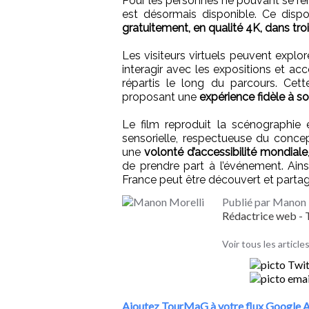
Pour les personnes ne pouvant se re
est désormais disponible. Ce dispo
gratuitement, en qualité 4K, dans tro
Les visiteurs virtuels peuvent expl
interagir avec les expositions et ac
répartis le long du parcours. Cette
proposant une
expérience fidèle à son
Le film reproduit la scénographie 
sensorielle, respectueuse du conce
une
volonté d’accessibilité mondiale
de prendre part à l’événement. Ain
France peut être découvert et partag
Publié par Manon 
Rédactrice web 
Voir tous les articl
Ajoutez TourMaG à votre flux Google A