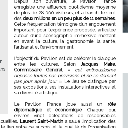
Depuis son ouverture, le Pavillon France
enregistre une affluence quotidienne moyenne
de plus de 28 000 visiteurs, et a franchi le seuil
des
deux millions en un peu plus de 11 semaines
.
Cette fréquentation témoigne d’un engouement
important pour l’expérience proposée, articulée
autour d’une scénographie immersive mettant
en avant la culture, la gastronomie, la santé,
l’artisanat et l’environnement.
L’objectif du Pavillon est de célébrer le dialogue
n :
entre les cultures. Selon
Jacques Maire,
ans
Commissaire Général
, «
cet enthousiasme
dépasse toutes nos prévisions et ne se dément
pas jour après jour
». Le lieu se distingue par
ses expositions, ses installations interactives et
sa diversité artistique.
Le Pavillon France joue aussi un
rôle
diplomatique et économique
. Chaque jour,
environ vingt délégations de responsables
cueillies.
Laurent Saint-Martin
a salué l’implication des
 lien entre ce succès et la qualité de l’organisation