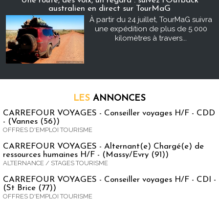
Une route, des voix, un regard : suivez l’Outback
australien en direct sur TourMaG
À partir du 24 juillet, TourMaG suivra
une expédition de plus de 5 000
kilomètres à travers...
LES
ANNONCES
CARREFOUR VOYAGES - Conseiller voyages H/F - CDD
- (Vannes (56))
OFFRES D'EMPLOI TOURISME
CARREFOUR VOYAGES - Alternant(e) Chargé(e) de
ressources humaines H/F - (Massy/Evry (91))
ALTERNANCE / STAGES TOURISME
CARREFOUR VOYAGES - Conseiller voyages H/F - CDI -
(St Brice (77))
OFFRES D'EMPLOI TOURISME