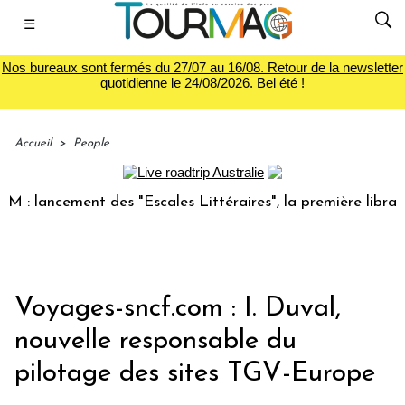
☰
Nos bureaux sont fermés du 27/07 au 16/08. Retour de la newsletter
quotidienne le 24/08/2026. Bel été !
Accueil
>
People
 lancement des "Escales Littéraires", la première librairie 
Voyages-sncf.com : I. Duval,
nouvelle responsable du
pilotage des sites TGV-Europe