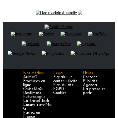
Nos médias
Légal
Utiles
AirMaG
Signaler un
Contact
Brochures en
contenu illicite
Publicité
ligne
Plan du site
Agenda
CruiseMaG
RGPD
La presse en
DestiMaG
Cookies
parle
Futuroscopie
La Travel Tech
LuxuryTravelMa
G
Partez en
France