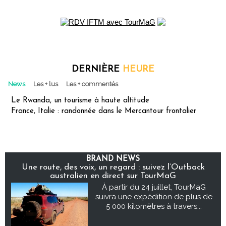
DERNIÈRE
HEURE
News
Les + lus
Les + commentés
Le Rwanda, un tourisme à haute altitude
France, Italie : randonnée dans le Mercantour frontalier
BRAND NEWS
Une route, des voix, un regard : suivez l’Outback
australien en direct sur TourMaG
À partir du 24 juillet, TourMaG
suivra une expédition de plus de
5 000 kilomètres à travers...