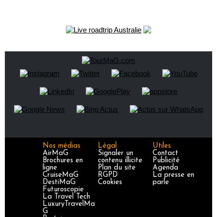
Nos médias
Légal
Utiles
AirMaG
Signaler un
Contact
Brochures en
contenu illicite
Publicité
ligne
Plan du site
Agenda
CruiseMaG
RGPD
La presse en
DestiMaG
Cookies
parle
Futuroscopie
La Travel Tech
LuxuryTravelMa
G