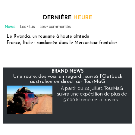
DERNIÈRE
HEURE
News
Les + lus
Les + commentés
Le Rwanda, un tourisme à haute altitude
France, Italie : randonnée dans le Mercantour frontalier
BRAND NEWS
Une route, des voix, un regard : suivez l’Outback
australien en direct sur TourMaG
À partir du 24 juillet, TourMaG
suivra une expédition de plus de
5 000 kilomètres à travers...