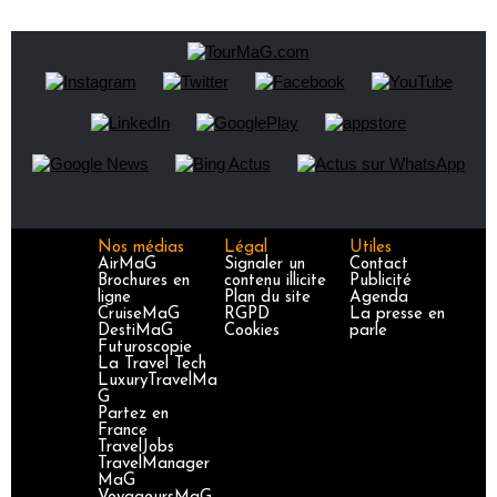
Nos médias
Légal
Utiles
AirMaG
Signaler un
Contact
Brochures en
contenu illicite
Publicité
ligne
Plan du site
Agenda
CruiseMaG
RGPD
La presse en
DestiMaG
Cookies
parle
Futuroscopie
La Travel Tech
LuxuryTravelMa
G
Partez en
France
TravelJobs
TravelManager
MaG