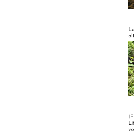
DESTI
Le
al
Product
IF
Li
v