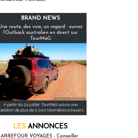
BRAND NEWS
Une route, des voix, un regard : suivez
l’Outback australien en direct sur
TourMaG
À partir du 24 juillet, TourMaG suivra une
pédition de plus de 5 000 kilomètres à travers...
LES
ANNONCES
ARREFOUR VOYAGES - Conseiller