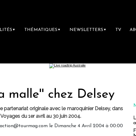
LITÉS
THÉMATIQUES
NEWSLETTERS
TV
A
▼
▼
▼
la malle'' chez Delsey
partenariat originale avec le maroquinier Delsey, dans
Voyages du 1er avril au 30 juin 2004.
L
a
daction@tourmag.com le Dimanche 4 Avril 2004 à 00:00
F
M