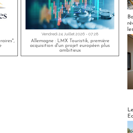
Bo
ré
le
Vendredi 24 Juillet 2026 - 07:28
aires",
Allemagne : LMX Touristik, première
e
acquisition d'un projet européen plus
ambitieux
Distribu
Le
Ed