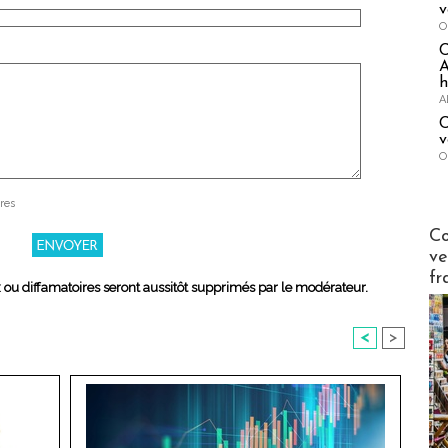
v
O
A
h
A
C
v
O
res
Publi-n
Co
ve
fr
x ou diffamatoires seront aussitôt supprimés par le modérateur.
<
>