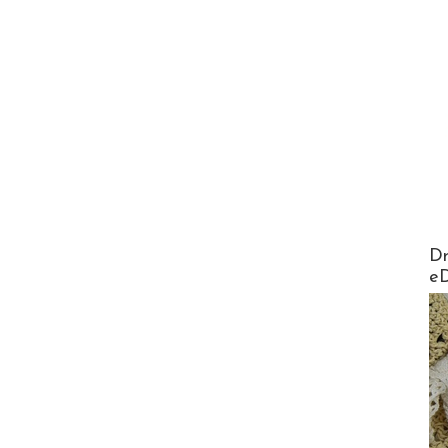
AirMa
Dr
e