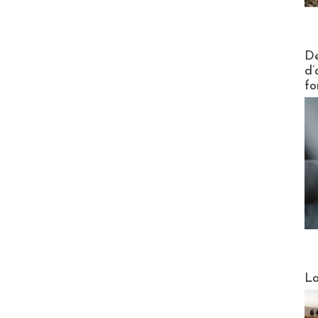
Actus V
De
d’
fo
Webinai
La