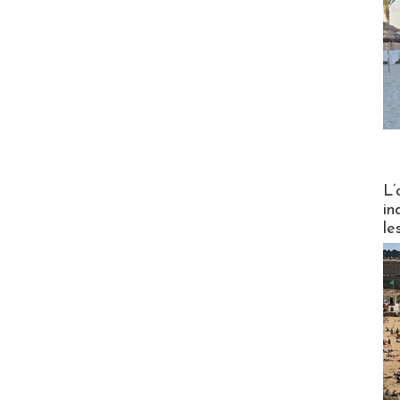
Partez
L’
in
le