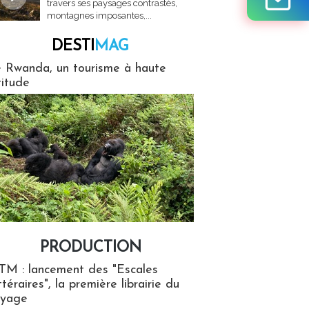
travers ses paysages contrastés,
montagnes imposantes,...
DESTI
MAG
MAG
 Rwanda, un tourisme à haute
titude
PRODUCTION
ion
TM : lancement des "Escales
ttéraires", la première librairie du
oyage