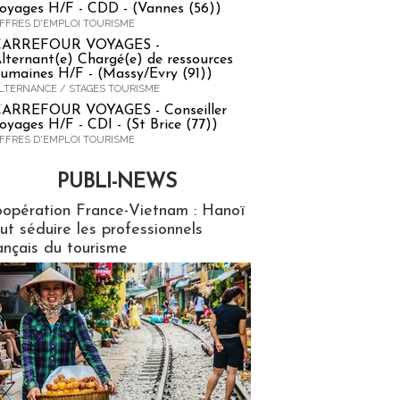
oyages H/F - CDD - (Vannes (56))
FFRES D'EMPLOI TOURISME
CARREFOUR VOYAGES -
lternant(e) Chargé(e) de ressources
umaines H/F - (Massy/Evry (91))
LTERNANCE / STAGES TOURISME
ARREFOUR VOYAGES - Conseiller
oyages H/F - CDI - (St Brice (77))
FFRES D'EMPLOI TOURISME
PUBLI-NEWS
ews
opération France-Vietnam : Hanoï
ut séduire les professionnels
ançais du tourisme