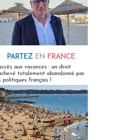
PARTEZ
EN
FRANCE
 en France
accès aux vacances : un droit
achevé totalement abandonné par
s politiques français !