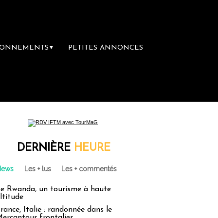
BONNEMENTS
PETITES ANNONCES
▼
DERNIÈRE
HEURE
News
Les + lus
Les + commentés
e Rwanda, un tourisme à haute
ltitude
rance, Italie : randonnée dans le
ercantour frontalier