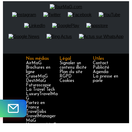
Nos médias
Légal
Utiles
AirMaG
Signaler un
Contact
Brochures en
contenu illicite
Publicité
ligne
Plan du site
Agenda
CruiseMaG
RGPD
La presse en
DestiMaG
Cookies
parle
Futuroscopie
La Travel Tech
LuxuryTravelMa
G
Partez en
France
TravelJobs
TravelManager
MaG
VoyageursMaG
Voyages