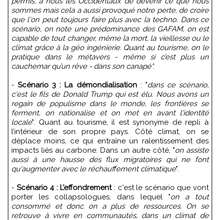
permis, à nous les Occidentaux de devenir ce que nous
sommes mais cela a aussi provoqué notre perte, de croire
que l'on peut toujours faire plus avec la techno. Dans ce
scénario, on note une prédominance des GAFAM, on est
capable de tout changer, même la mort, la vieillesse ou le
climat grâce à la géo ingénierie. Quant au tourisme, on le
pratique dans le métavers - même si c’est plus un
cauchemar qu’un rêve - dans son canapé"
.
-
Scénario 3 : La démondialisation
: "
dans ce scénario,
c'est le fils de Donald Trump qui est élu. Nous avons un
regain de populisme dans le monde, les frontières se
ferment, on nationalise et on met en avant l'identité
locale
". Quant au tourisme, il est synonyme de repli à
l’intérieur de son propre pays. Côté climat, on se
déplace moins, ce qui entraîne un ralentissement des
impacts liés au carbone. Dans un autre côté, "
on assiste
aussi à une hausse des flux migratoires qui ne font
qu'augmenter avec le réchauffement climatique
".
-
Scénario 4 : L’effondrement
: c'est le scénario que vont
porter les collapsologues, dans lequel "
on a tout
consommé et donc on a plus de ressources. On se
retrouve à vivre en communautés, dans un climat de