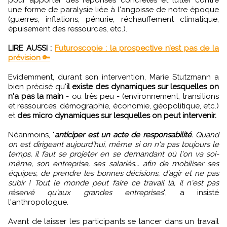
pour apporter des réponses concrètes et lutter contre
une forme de paralysie liée à l'angoisse de notre époque
(guerres, inflations, pénurie, réchauffement climatique,
épuisement des ressources, etc.).
LIRE AUSSI :
Futuroscopie : la prospective n’est pas de la
prévision 🔑
Evidemment, durant son intervention, Marie Stutzmann a
bien précisé qu'
il existe des dynamiques sur lesquelles on
n'a pas la main
- ou très peu - (environnement, transitions
et ressources, démographie, économie, géopolitique, etc.)
et
des micro dynamiques sur lesquelles on peut intervenir.
Néanmoins, "
anticiper est un acte de responsabilité
. Quand
on est dirigeant aujourd'hui, même si on n'a pas toujours le
temps, il faut se projeter en se demandant où l'on va soi-
même, son entreprise, ses salariés... afin de mobiliser ses
équipes, de prendre les bonnes décisions, d'agir et ne pas
subir ! Tout le monde peut faire ce travail là, il n'est pas
réservé qu'aux grandes entreprises
", a insisté
l'anthropologue.
Avant de laisser les participants se lancer dans un travail