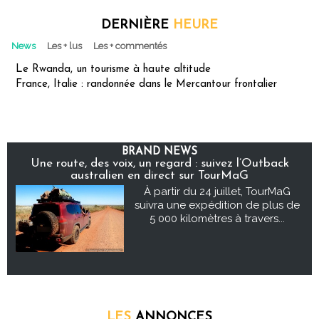
DERNIÈRE
HEURE
News
Les + lus
Les + commentés
Le Rwanda, un tourisme à haute altitude
France, Italie : randonnée dans le Mercantour frontalier
BRAND NEWS
Une route, des voix, un regard : suivez l’Outback
australien en direct sur TourMaG
À partir du 24 juillet, TourMaG
suivra une expédition de plus de
5 000 kilomètres à travers...
LES
ANNONCES