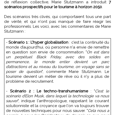
de réflexion collective, Marie Stutzmann a introduit
7
scénarios prospectifs pour le tourisme à horizon 2050
.
Des scénarios très clivés, qui comportaient tous une part
de vérité, et qui n'ont pas manqué de faire réagir les
professionnels. Les voici, avec les commentaires de Marie
Stutzmann :
-
Scénario 1 : L’hyper globalisation
: c’est la continuité du
monde d’aujourd’hui, où personne n'a envie de remettre
en question son envie de consommation. "
On est dans
un perpétuel Black Friday, avec des soldes en
permanence, le monde entier devient un parc
d’attractions et au niveau du tourisme, on voyage sans se
poser de question
", commente Marie Stutzmann. Le
tourisme devient un métier de rêve où il n'y a plus de
problème de recrutement.
-
Scénario 2 : Le techno-transhumanisme
: "
C’est le
scénario d’Elon Musk, dans lequel la technologie va nous
sauver
", indique l'anthropologue, rappelant le courant
solutionniste et la croyance que l'on va toujours trouver
de nouvelles techniques pour nous sauver. "
Cela nous a