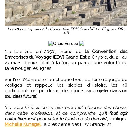
Les 48 participants à la Convention EDV Grand-Est à Chypre - DR :
A.B.
"Le tourisme en 2050", thème de
la Convention des
Entreprises du Voyage (EDV) Grand-Est
à Chypre, du 24 au
27 mars dernier, était à la fois un pari et une volonté de
faire bouger les lignes.
Sur l'île d'Aphrodite, où chaque bout de terre regorge de
vestiges et rappelle les siècles d'Histoire, les 48
participants ont pu, durant deux jours,
se projeter dans un
(ou des) futur(s)
.
"
La volonté était de se dire qu'il faut changer des choses
dans cette profession, et de comprendre qu'
il faut agir
collectivement pour créer le tourisme de demain
", souligne
Michelle Kunegel,
la présidente des EDV Grand-Est.