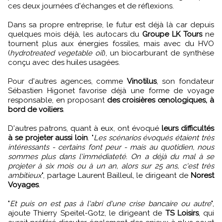
ces deux journées d'échanges et de réflexions.
Dans sa propre entreprise, le futur est déjà là car depuis
quelques mois déjà, les autocars du
Groupe LK Tours
ne
tournent plus aux énergies fossiles, mais avec du HVO
(
hydrotreated vegetable oil
), un biocarburant de synthèse
conçu avec des huiles usagées.
Pour d'autres agences, comme
Vinotilus
, son fondateur
Sébastien Higonet favorise déjà une forme de voyage
responsable, en proposant
des croisières œnologiques, à
bord de voiliers
.
D'autres patrons, quant à eux, ont évoqué
leurs difficultés
à se projeter aussi loin
. "
Les scénarios évoqués étaient très
intéressants - certains font peur - mais au quotidien, nous
sommes plus dans l'immédiateté. On a déjà du mal à se
projeter à six mois ou à un an, alors sur 25 ans, c'est très
ambitieux
", partage Laurent Bailleul, le dirigeant de
Norest
Voyages
.
"
Et puis on est pas à l'abri d'une crise bancaire ou autre
",
ajoute Thierry Speitel-Gotz, le dirigeant de
TS Loisirs
, qui