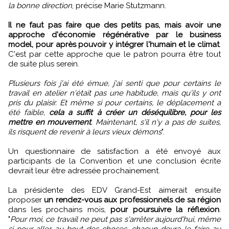
la bonne direction
, précise Marie Stutzmann.
Il ne faut pas faire que des petits pas, mais avoir une
approche d'économie régénérative par le business
model, pour après pouvoir y intégrer l'humain et le climat
.
C'est par cette approche que le patron pourra être tout
de suite plus serein.
Plusieurs fois j'ai été émue, j'ai senti que pour certains le
travail en atelier n'était pas une habitude, mais qu'ils y ont
pris du plaisir. Et même si pour certains, le déplacement a
été faible,
cela a suffit à créer un déséquilibre, pour les
mettre en mouvement
. Maintenant, s'il n'y a pas de suites,
ils risquent de revenir à leurs vieux démons
".
Un questionnaire de satisfaction a été envoyé aux
participants de la Convention et une conclusion écrite
devrait leur être adressée prochainement.
La présidente des EDV Grand-Est aimerait ensuite
proposer
un rendez-vous aux professionnels de sa région
dans les prochains mois,
pour poursuivre la réflexion
.
"
Pour moi, ce travail ne peut pas s'arrêter aujourd'hui, même
si pour aller au bout des choses, chacun devra le faire au