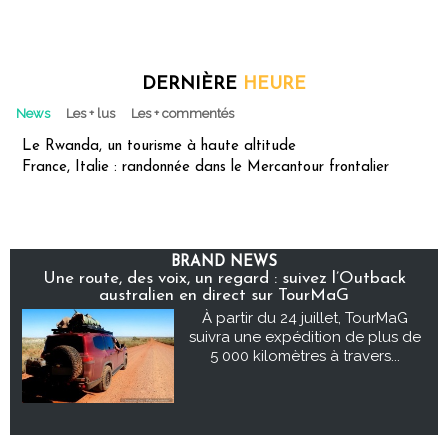
DERNIÈRE
HEURE
News
Les + lus
Les + commentés
Le Rwanda, un tourisme à haute altitude
France, Italie : randonnée dans le Mercantour frontalier
BRAND NEWS
Une route, des voix, un regard : suivez l’Outback
australien en direct sur TourMaG
À partir du 24 juillet, TourMaG
suivra une expédition de plus de
5 000 kilomètres à travers...