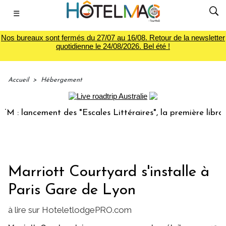
☰
Nos bureaux sont fermés du 27/07 au 16/08. Retour de la newsletter
quotidienne le 24/08/2026. Bel été !
Accueil
>
Hébergement
 lancement des "Escales Littéraires", la première librairie 
Marriott Courtyard s'installe à
Paris Gare de Lyon
à lire sur HoteletlodgePRO.com