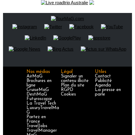
Nos médias
Légal
Utiles
AirMaG
Signaler un
Contact
Brochures en
contenu illicite
Publicité
ligne
Plan du site
Agenda
CruiseMaG
RGPD
La presse en
DestiMaG
Cookies
parle
Futuroscopie
La Travel Tech
LuxuryTravelMa
G
Partez en
France
TravelJobs
TravelManager