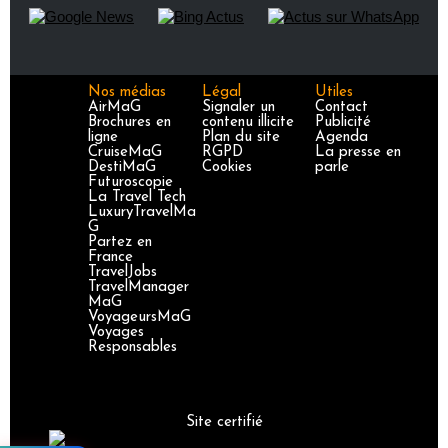
Nos médias
Légal
Utiles
AirMaG
Signaler un
Contact
Brochures en
contenu illicite
Publicité
ligne
Plan du site
Agenda
CruiseMaG
RGPD
La presse en
DestiMaG
Cookies
parle
Futuroscopie
La Travel Tech
LuxuryTravelMa
G
Partez en
France
TravelJobs
TravelManager
MaG
VoyageursMaG
Voyages
Responsables
Site certifié