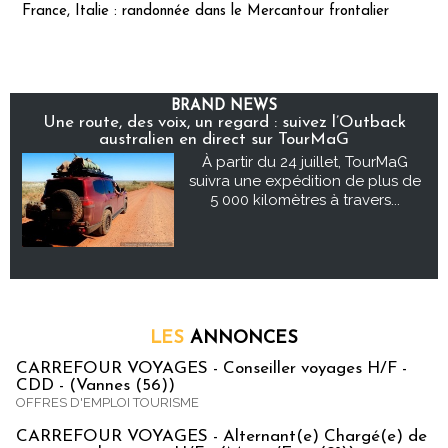
France, Italie : randonnée dans le Mercantour frontalier
BRAND NEWS
Une route, des voix, un regard : suivez l’Outback
australien en direct sur TourMaG
À partir du 24 juillet, TourMaG
suivra une expédition de plus de
5 000 kilomètres à travers...
LES
ANNONCES
CARREFOUR VOYAGES - Conseiller voyages H/F -
CDD - (Vannes (56))
OFFRES D'EMPLOI TOURISME
CARREFOUR VOYAGES - Alternant(e) Chargé(e) de