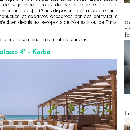
de la journée : cours de danse, tournois sportifs,
 Les enfants de 4 à 12 ans disposent de leur propre mini-
 manuelles et sportives encadrées par des animateurs
Actus V
ffectuer depuis les aéroports de Monastir ou de Tunis,
De
d’
fo
rsonne la semaine en formule tout inclus.
alasso 4* – Korba
Webinai
La