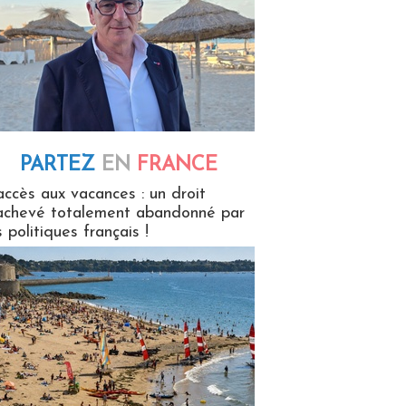
PARTEZ
EN
FRANCE
 en France
accès aux vacances : un droit
achevé totalement abandonné par
s politiques français !