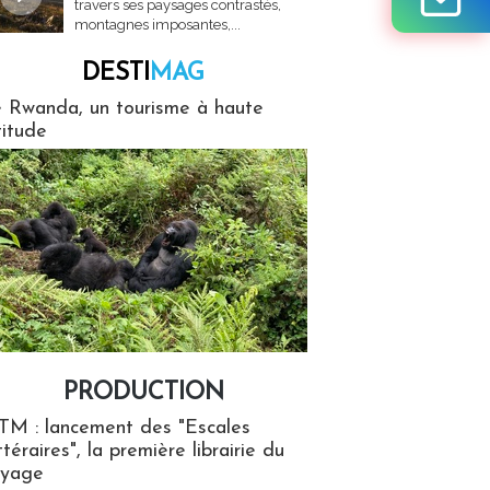
travers ses paysages contrastés,
montagnes imposantes,...
DESTI
MAG
MAG
 Rwanda, un tourisme à haute
titude
PRODUCTION
ion
TM : lancement des "Escales
ttéraires", la première librairie du
oyage