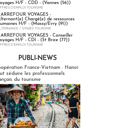
oyages H/F - CDD - (Vannes (56))
FFRES D'EMPLOI TOURISME
CARREFOUR VOYAGES -
lternant(e) Chargé(e) de ressources
umaines H/F - (Massy/Evry (91))
LTERNANCE / STAGES TOURISME
ARREFOUR VOYAGES - Conseiller
oyages H/F - CDI - (St Brice (77))
FFRES D'EMPLOI TOURISME
PUBLI-NEWS
ews
opération France-Vietnam : Hanoï
ut séduire les professionnels
ançais du tourisme