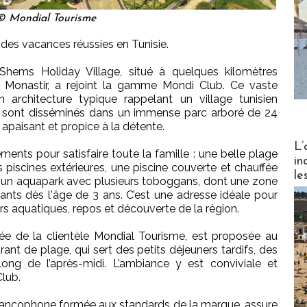
© Mondial Tourisme
 des vacances réussies en Tunisie.
t Shems Holiday Village, situé à quelques kilomètres
 Monastir, a rejoint la gamme Mondi Club. Ce vaste
 architecture typique rappelant un village tunisien
s sont disséminés dans un immense parc arboré de 24
 apaisant et propice à la détente.
Partez
L’
nts pour satisfaire toute la famille : une belle plage
in
 piscines extérieures, une piscine couverte et chauffée
le
er un aquapark avec plusieurs toboggans, dont une zone
nts dès l'âge de 3 ans. C’est une adresse idéale pour
irs aquatiques, repos et découverte de la région.
iée de la clientèle Mondial Tourisme, est proposée au
urant de plage, qui sert des petits déjeuners tardifs, des
ong de l’après-midi. L’ambiance y est conviviale et
Club.
 francophone formée aux standards de la marque, assure