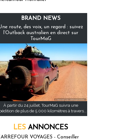
BRAND NEWS
Une route, des voix, un regard : suivez
l’Outback australien en direct sur
TourMaG
À partir du 24 juillet, TourMaG suivra une
pédition de plus de 5 000 kilomètres à travers...
LES
ANNONCES
ARREFOUR VOYAGES - Conseiller