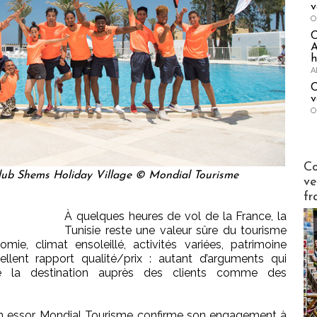
v
O
A
h
A
C
v
O
Publi-n
Co
lub Shems Holiday Village © Mondial Tourisme
ve
fr
À quelques heures de vol de la France, la
Tunisie reste une valeur sûre du tourisme
omie, climat ensoleillé, activités variées, patrimoine
cellent rapport qualité/prix : autant d’arguments qui
e la destination auprès des clients comme des
n essor, Mondial Tourisme confirme son engagement à