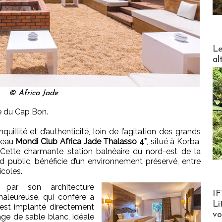
DESTI
Le
al
© Africa Jade
te du Cap Bon.
illité et d’authenticité, loin de l’agitation des grands
uveau
Mondi Club Africa Jade Thalasso 4*
, situé à Korba,
. Cette charmante station balnéaire du nord-est de la
 public, bénéficie d’un environnement préservé, entre
icoles.
e par son architecture
Product
IF
 chaleureuse, qui confère à
Li
 est implanté directement
v
age de sable blanc, idéale