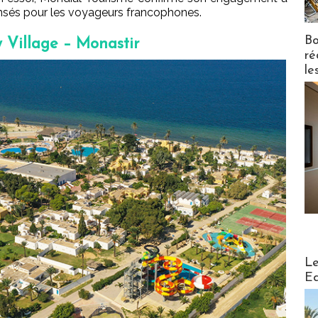
ensés pour les voyageurs francophones.
Bo
 Village – Monastir
ré
le
Distribu
Le
Ed