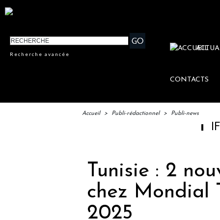
ACTUA
Recherche avancée
CONTACTS
Accueil
>
Publi-rédactionnel
>
Publi-news
IFTM : lanceme
Tunisie : 2 n
chez Mondial T
2025