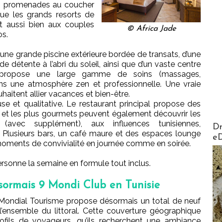
es promenades au coucher
 que les grands resorts de
 aussi bien aux couples
© Africa Jade
os.
une grande piscine extérieure bordée de transats, d’une
e détente à l’abri du soleil, ainsi que d’un vaste centre
r propose une large gamme de soins (massages,
ns une atmosphère zen et professionnelle. Une vraie
uhaitent allier vacances et bien-être.
euse et qualitative. Le restaurant principal propose des
s, et les plus gourmets peuvent également découvrir les
(avec supplément), aux influences tunisiennes,
AirMa
Dr
. Plusieurs bars, un café maure et des espaces lounge
e
 moments de convivialité en journée comme en soirée.
rsonne la semaine en formule tout inclus.
sormais 9 Mondi Club en Tunisie
Mondial Tourisme propose désormais un total de neuf
 l’ensemble du littoral. Cette couverture géographique
fils de voyageurs, qu’ils recherchent une ambiance