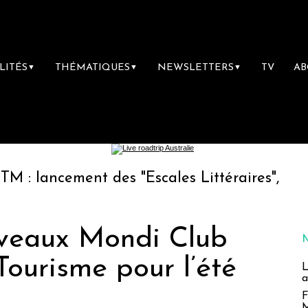
LITÉS
THÉMATIQUES
NEWSLETTERS
TV
A
▼
▼
▼
nt des "Escales Littéraires", la première lib
ouveaux Mondi Club
ourisme pour l’été
L
a
F
M