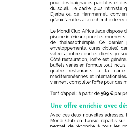
pour des baignades paisibles et d
du soleil. Le cadre, plus intimiste
Djerba ou de Hammamet, convient
qu’aux familles à la recherche de rep
Le Mondi Club Africa Jade dispose d’
piscine intérieure pour les moments d
de thalassothérapie. Ce dernie
enveloppements, cures ciblées) da
valeur ajoutée pour les clients qui so
Côté restauration, l’offre est génér
buffets variés en formule tout inclu
quatre restaurants à la carte 
méditerranéennes et internationales
viennent compléter l’offre pour des
Tarif d’appel : à partir de
589 €
par pe
Une offre enrichie avec dé
Avec ces deux nouvelles adresses, 
Mondi Club en Tunisie, répartis sur
permet de répondre à tous les pro