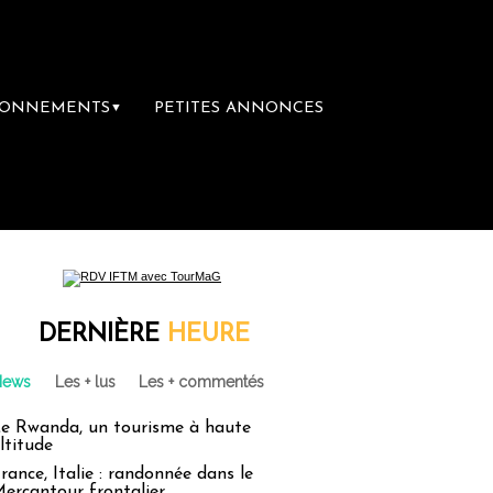
BONNEMENTS
PETITES ANNONCES
▼
rairie du voyage
Le groupe Sainte-Claire 
DERNIÈRE
HEURE
News
Les + lus
Les + commentés
e Rwanda, un tourisme à haute
ltitude
rance, Italie : randonnée dans le
ercantour frontalier