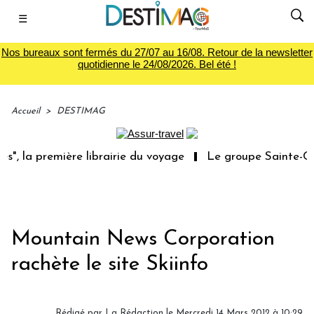
☰
Nos bureaux sont fermés du 27/07 au 16/08. Retour de la newsletter
quotidienne le 24/08/2026. Bel été !
Accueil
>
DESTIMAG
", la première librairie du voyage
Le groupe Sainte-Clai
Mountain News Corporation
rachète le site Skiinfo
Rédigé par
La Rédaction
le Mercredi 14 Mars 2012 à 10:29