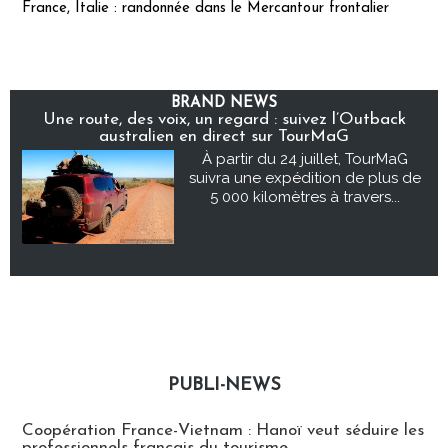
France, Italie : randonnée dans le Mercantour frontalier
BRAND NEWS
Une route, des voix, un regard : suivez l’Outback
australien en direct sur TourMaG
À partir du 24 juillet, TourMaG
suivra une expédition de plus de
5 000 kilomètres à travers...
PUBLI-NEWS
Publi-news
Coopération France-Vietnam : Hanoï veut séduire les
professionnels français du tourisme