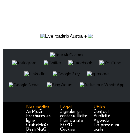
Nos médias
Légal
Utiles
AirMaG
Signaler un
Contact
Brochures en
contenu illicite
Publicité
ligne
Plan du site
Agenda
CruiseMaG
RGPD
La presse en
DestiMaG
Cookies
parle