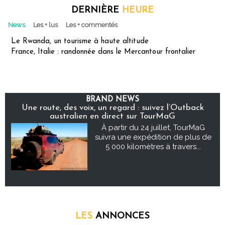
DERNIÈRE
HEURE
News
Les + lus
Les + commentés
Le Rwanda, un tourisme à haute altitude
France, Italie : randonnée dans le Mercantour frontalier
BRAND NEWS
Une route, des voix, un regard : suivez l’Outback
australien en direct sur TourMaG
À partir du 24 juillet, TourMaG
suivra une expédition de plus de
5 000 kilomètres à travers...
LES
ANNONCES