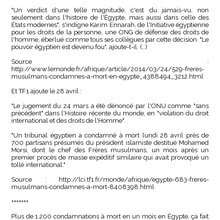
"Un verdict d'une telle magnitude, c'est du jamais-vu, non
seulement dans l'histoire de l'Égypte, mais aussi dans celle des
États modernes", s'indigne Karim Ennarah, de l'Initiative égyptienne
pour les droits de la personne, une ONG de défense des droits de
l'homme, éberlué comme tous ses collègues par cette décision. "Le
pouvoir égyptien est devenu fou", ajoute-t-il. (…)
Source :
http://www.lemonde.fr/afrique/article/2014/03/24/529-freres-
musulmans-condamnes-a-mort-en-egypte_4388494_3212.html
Et TF1 ajoute le 28 avril :
"Le jugement du 24 mars a été dénoncé par l'ONU comme "sans
précédent" dans l'Histoire récente du monde, en "violation du droit
international et des droits de l'Homme".
"Un tribunal égyptien a condamné à mort lundi 28 avril près de
700 partisans présumés du président islamiste destitué Mohamed
Morsi, dont le chef des Frères musulmans, un mois après un
premier procès de masse expéditif similaire qui avait provoqué un
tollé international."
Source : http://lci.tf1.fr/monde/afrique/egypte-683-freres-
musulmans-condamnes-a-mort-8408398.html
+++++++
Plus de 1.200 condamnations à mort en un mois en Égypte, ça fait