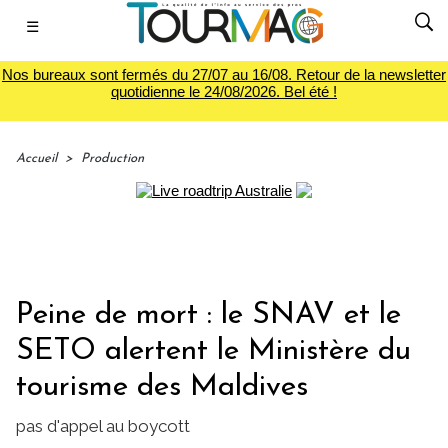
☰
Nos bureaux sont fermés du 27/07 au 16/08. Retour de la newsletter
quotidienne le 24/08/2026. Bel été !
Accueil
>
Production
Peine de mort : le SNAV et le
SETO alertent le Ministère du
tourisme des Maldives
pas d'appel au boycott