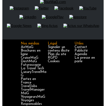
Nos médias
Légal
Utiles
AirMaG
Signaler un
Contact
Brochures en
contenu illicite
Publicité
ligne
Plan du site
Agenda
CruiseMaG
RGPD
La presse en
DestiMaG
Cookies
parle
Futuroscopie
La Travel Tech
LuxuryTravelMa
G
Partez en
France
TravelJobs
TravelManager
MaG
VoyageursMaG
Voyages
Responsables