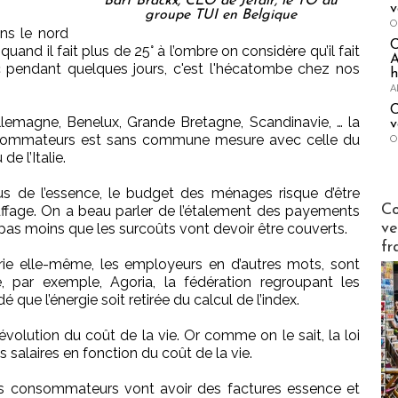
Bart Brackx, CEO de Jetair, le TO du
v
groupe TUI en Belgique
O
ns le nord
and il fait plus de 25° à l’ombre on considère qu’il fait
A
°c pendant quelques jours, c'est l'hécatombe chez nos
h
A
C
llemagne, Benelux, Grande Bretagne, Scandinavie, … la
v
nsommateurs est sans commune mesure avec celle du
O
e l’Italie.
lus de l’essence, le budget des ménages risque d’être
Publi-n
Co
ffage. On a beau parler de l’étalement des payements
ve
 pas moins que les surcoûts vont devoir être couverts.
fr
trie elle-même, les employeurs en d’autres mots, sont
 par exemple, Agoria, la fédération regroupant les
que l’énergie soit retirée du calcul de l’index.
’évolution du coût de la vie. Or comme on le sait, la loi
s salaires en fonction du coût de la vie.
es consommateurs vont avoir des factures essence et