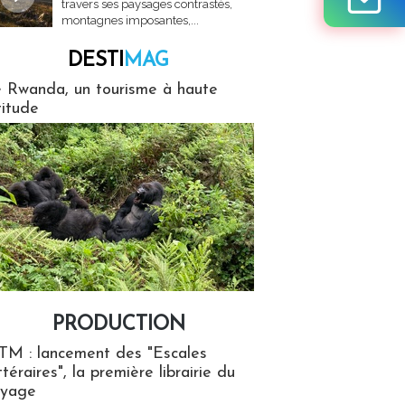
travers ses paysages contrastés,
montagnes imposantes,...
DESTI
MAG
MAG
 Rwanda, un tourisme à haute
titude
PRODUCTION
ion
TM : lancement des "Escales
ttéraires", la première librairie du
oyage