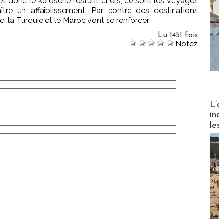
 et donc le kérosène restent chers, ce sont les voyages
tre un affaiblissement. Par contre des destinations
, la Turquie et le Maroc vont se renforcer.
Lu 1451 fois
Notez
Partez
L’
in
le