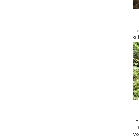
DESTI
Le
al
Product
IF
Li
v