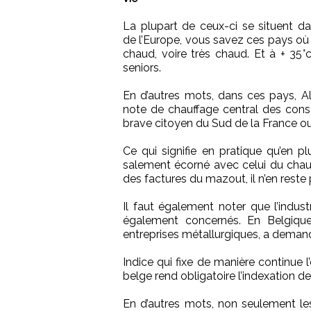
La plupart de ceux-ci se situent da
de l’Europe, vous savez ces pays où qu
chaud, voire très chaud. Et à + 35
seniors.
En d’autres mots, dans ces pays, A
note de chauffage central des co
brave citoyen du Sud de la France ou d
Ce qui signifie en pratique qu’en p
salement écorné avec celui du chau
des factures du mazout, il n’en reste
Il faut également noter que l’indus
également concernés. En Belgique,
entreprises métallurgiques, a demandé 
Indice qui fixe de manière continue l
belge rend obligatoire l’indexation de
En d’autres mots, non seulement l