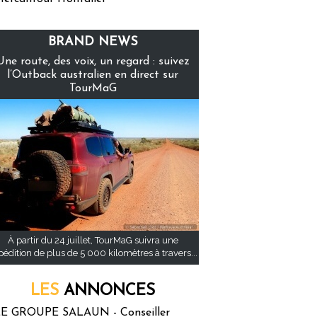
BRAND NEWS
Une route, des voix, un regard : suivez
l’Outback australien en direct sur
TourMaG
À partir du 24 juillet, TourMaG suivra une
pédition de plus de 5 000 kilomètres à travers...
LES
ANNONCES
E GROUPE SALAUN - Conseiller