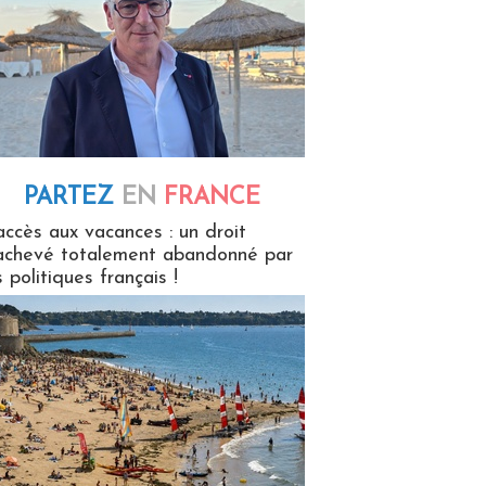
PARTEZ
EN
FRANCE
 en France
accès aux vacances : un droit
achevé totalement abandonné par
s politiques français !