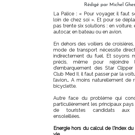
Rédigé par Michel Ghes
La Palice : « Pour voyager, il faut 
loin de chez soi ». Et pour se déplace
pas trente six solutions : en voiture, 
autocar, en bateau ou en avion.
En dehors des voiliers de croisières,
mode de transport nécessite dire
indirectement du fuel. Et soyons
précis, même pour rejoindre 
d’embarquement des Star Clipper
Club Med II, il faut passer par la voitur
l’avion… A moins naturellement de r
bicyclette.
Autre face du problème qui conc
particulièrement les principaux pay
de touristes candidats aux 
ensoleillées.
Energie hors du calcul de l'index du
vie