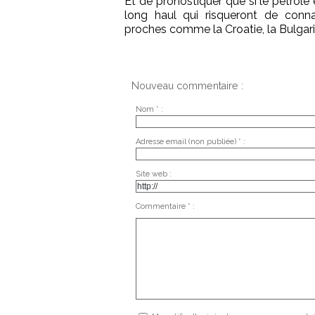
Et de pronostiquer que si le pétrole
long haul qui risqueront de connaî
proches comme la Croatie, la Bulgarie
Nouveau commentaire :
Nom * :
Adresse email (non publiée) * :
Site web :
Commentaire * :