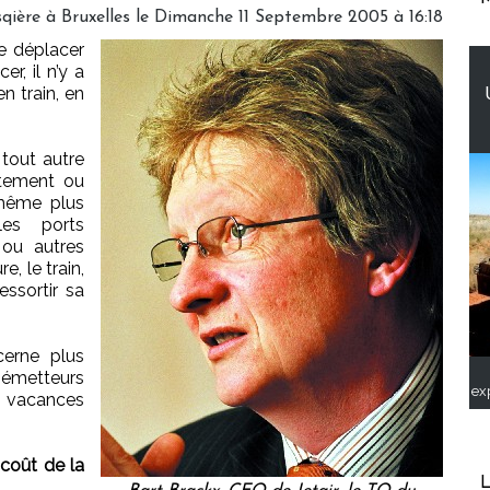
qière à Bruxelles le Dimanche 11 Septembre 2005 à 16:18
se déplacer
r, il n’y a
en train, en
 tout autre
ctement ou
 même plus
les ports
 ou autres
e, le train,
essortir sa
erne plus
s émetteurs
ex
vacances
 coût de la
L