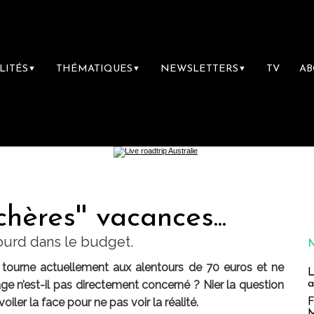
LITÉS
THÉMATIQUES
NEWSLETTERS
TV
A
▼
▼
▼
'chères'' vacances...
lourd dans le budget.
i tourne actuellement aux alentours de 70 euros et ne
L
a
ge n’est-il pas directement concerné ? Nier la question
oiler la face pour ne pas voir la réalité.
F
M