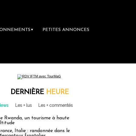
BONNEMENTS
PETITES ANNONCES
▼
DERNIÈRE
HEURE
News
Les + lus
Les + commentés
e Rwanda, un tourisme à haute
ltitude
rance, Italie : randonnée dans le
ercantour frontalier