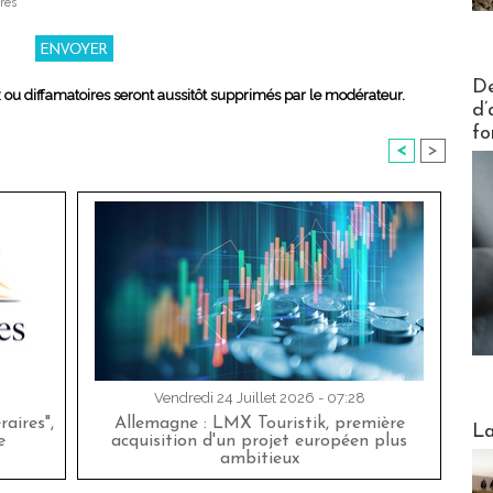
res
Actus V
De
x ou diffamatoires seront aussitôt supprimés par le modérateur.
d’
fo
<
>
Vendredi 24 Juillet 2026 - 07:28
Webinai
aires",
Allemagne : LMX Touristik, première
La
e
acquisition d'un projet européen plus
ambitieux