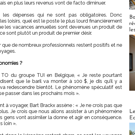
s en plus leurs revenus vont de facto diminuer.
 les dépenses qui ne sont pas obligatoires. Donc
Bo
les loisirs, quel est le poste le plus lourd financièrement
ré
ue les vacances annuelles sont devenues un produit de
le
e sont plutôt un produit de premier désir.
er que de nombreux professionnels restent positifs et ne
oyages.
conomies ?
e TO du groupe TUI en Belgique, « Je reste pourtant
 disent que le baril va monter à 100 $, je dis qu’il y a
l va redescendre bientôt. Le phénomène spéculatif est
 se passer dans les prochains mois ».
nt à voyager, Bart Brackx assène : « Je ne crois pas que
Distribu
us. Je crois que nous allons assister à un phénomène
Le
Les gens vont assimiler la donne et agir en conséquence.
Ed
 loin ».