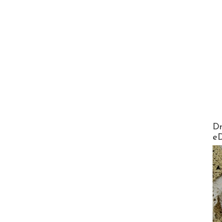
AirMa
Dr
e