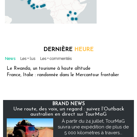
DERNIÈRE
HEURE
News
Les + lus
Les + commentés
Le Rwanda, un tourisme à haute altitude
France, Italie : randonnée dans le Mercantour frontalier
BRAND NEWS
Une route, des voix, un regard : suivez l’Outback
australien en direct sur TourMaG
À partir du 24 juillet, TourMaG
suivra une expédition de plus de
5 000 kilomètres à travers...