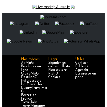
Nos médias
Légal
Utiles
AirMaG
Signaler un
Contact
Brochures en
contenu illicite
Publicité
ligne
Plan du site
Agenda
CruiseMaG
RGPD
La presse en
DestiMaG
Cookies
parle
Futuroscopie
La Travel Tech
LuxuryTravelMa
G
Partez en
France
TravelJobs
TravelManager