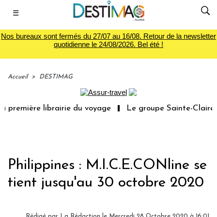
☰
Nos bureaux sont fermés du 27/07 au 16/08. Retour de la newsletter
quotidienne le 24/08/2026. Bel été !
Accueil
>
DESTIMAG
 première librairie du voyage
Le groupe Sainte-Claire r
Philippines : M.I.C.E.CONline se
tient jusqu'au 30 octobre 2020
Rédigé par
La Rédaction
le Mercredi 28 Octobre 2020 à 16:01