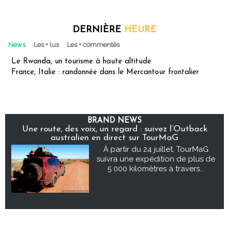
DERNIÈRE
HEURE
News
Les + lus
Les + commentés
Le Rwanda, un tourisme à haute altitude
France, Italie : randonnée dans le Mercantour frontalier
BRAND NEWS
Une route, des voix, un regard : suivez l’Outback
australien en direct sur TourMaG
À partir du 24 juillet, TourMaG
suivra une expédition de plus de
5 000 kilomètres à travers...