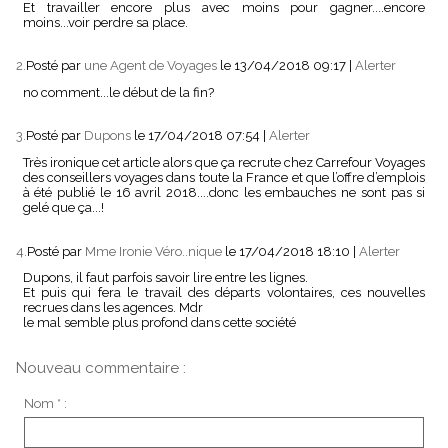
Et travailler encore plus avec moins pour gagner....encore
moins...voir perdre sa place.
2.
Posté par
une Agent de Voyages
le 13/04/2018 09:17
|
Alerter
no comment...le début de la fin?
3.
Posté par
Dupons
le 17/04/2018 07:54
|
Alerter
Très ironique cet article alors que ça recrute chez Carrefour Voyages
des conseillers voyages dans toute la France et que l’offre d’emplois
à été publié le 16 avril 2018....donc les embauches ne sont pas si
gelé que ça...!
4.
Posté par
Mme Ironie Véro..nique
le 17/04/2018 18:10
|
Alerter
Dupons, il faut parfois savoir lire entre les lignes.
Et puis qui fera le travail des départs volontaires, ces nouvelles
recrues dans les agences. Mdr
le mal semble plus profond dans cette société
Nouveau commentaire :
Nom * :