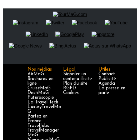
Nos médias
Légal
Utiles
AirMaG
Signaler un
Contact
Brochures en
contenu illicite
Publicité
ligne
Plan du site
Agenda
CruiseMaG
RGPD
La presse en
DestiMaG
Cookies
parle
Futuroscopie
La Travel Tech
LuxuryTravelMa
G
Partez en
France
TravelJobs
TravelManager
MaG
VoyageursMaG