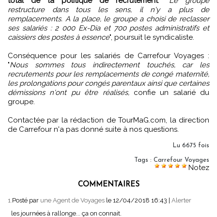
total de la politique de recrutement
. "
Le groupe
restructure dans tous les sens, il n'y a plus de
remplacements. A la place, le groupe a choisi de reclasser
ses salariés : 2 000 Ex-Dia et 700 postes administratifs et
caissiers des postes à essence
", poursuit le syndicaliste.
Conséquence pour les salariés de Carrefour Voyages :
"
Nous sommes tous indirectement touchés, car les
recrutements pour les remplacements de congé maternité,
les prolongations pour congés parentaux ainsi que certaines
démissions n'ont pu être réalisés,
confie un salarié du
groupe.
Contactée par la rédaction de TourMaG.com, la direction
de Carrefour n'a pas donné suite à nos questions.
Lu 6675 fois
Tags
:
Carrefour Voyages
Notez
COMMENTAIRES
1.
Posté par
une Agent de Voyages
le 12/04/2018 16:43
|
Alerter
les journées à rallonge... ça on connait.