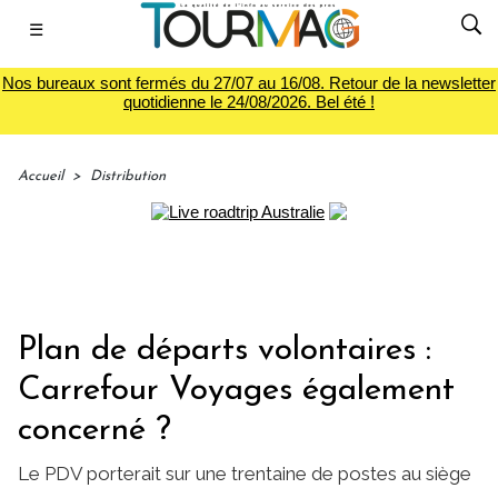
☰
Nos bureaux sont fermés du 27/07 au 16/08. Retour de la newsletter
quotidienne le 24/08/2026. Bel été !
Accueil
>
Distribution
Plan de départs volontaires :
Carrefour Voyages également
concerné ?
Le PDV porterait sur une trentaine de postes au siège