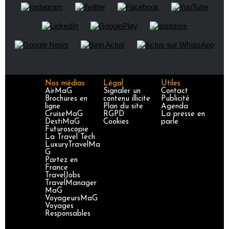
Nos médias
Légal
Utiles
AirMaG
Signaler un
Contact
Brochures en
contenu illicite
Publicité
ligne
Plan du site
Agenda
CruiseMaG
RGPD
La presse en
DestiMaG
Cookies
parle
Futuroscopie
La Travel Tech
LuxuryTravelMa
G
Partez en
France
TravelJobs
TravelManager
MaG
VoyageursMaG
Voyages
Responsables