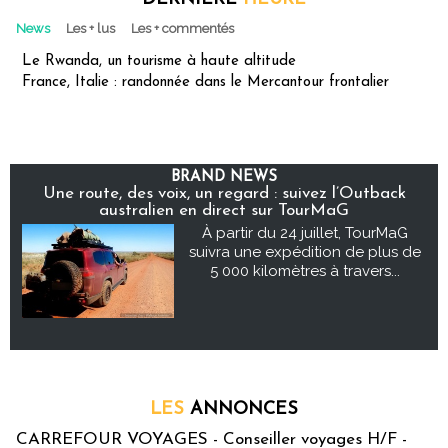
News
Les + lus
Les + commentés
Le Rwanda, un tourisme à haute altitude
France, Italie : randonnée dans le Mercantour frontalier
BRAND NEWS
Une route, des voix, un regard : suivez l’Outback
australien en direct sur TourMaG
À partir du 24 juillet, TourMaG
suivra une expédition de plus de
5 000 kilomètres à travers...
LES
ANNONCES
CARREFOUR VOYAGES - Conseiller voyages H/F -