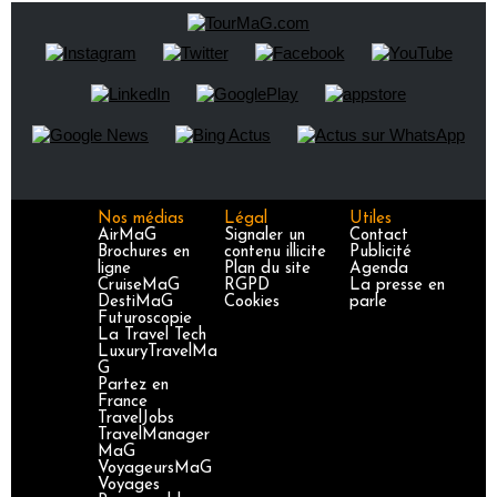
Nos médias
Légal
Utiles
AirMaG
Signaler un
Contact
Brochures en
contenu illicite
Publicité
ligne
Plan du site
Agenda
CruiseMaG
RGPD
La presse en
DestiMaG
Cookies
parle
Futuroscopie
La Travel Tech
LuxuryTravelMa
G
Partez en
France
TravelJobs
TravelManager
MaG
VoyageursMaG
Voyages