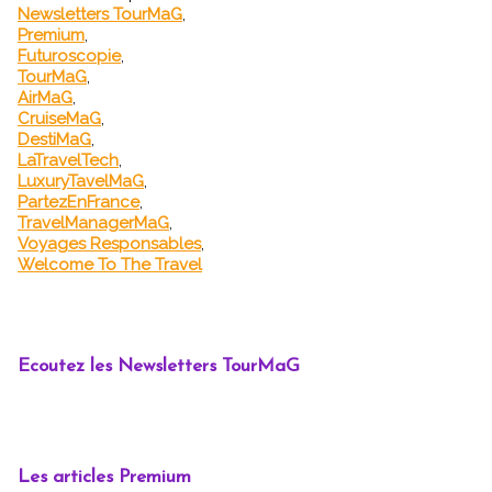
Newsletters TourMaG
,
Premium
,
Futuroscopie
,
TourMaG
,
AirMaG
,
CruiseMaG
,
DestiMaG
,
LaTravelTech
,
LuxuryTavelMaG
,
PartezEnFrance
,
TravelManagerMaG
,
Voyages Responsables
,
Welcome To The Travel
Ecoutez les Newsletters TourMaG
Les articles Premium