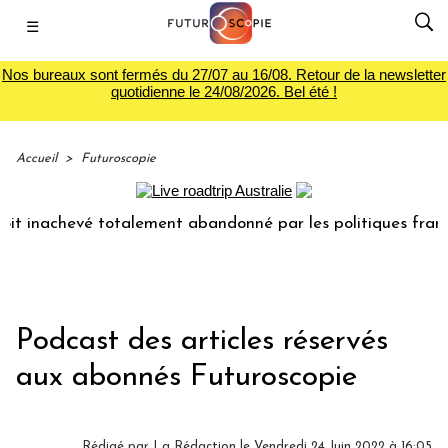
☰
Nos bureaux sont fermés du 27/07 au 16/08. Retour de la newsletter
quotidienne le 24/08/2026. Bel été !
Accueil
>
Futuroscopie
nachevé totalement abandonné par les politiques français !
Podcast des articles réservés
aux abonnés Futuroscopie
Rédigé par
La Rédaction
le Vendredi 24 Juin 2022 à 16:05