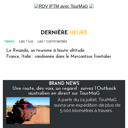
DERNIÈRE
HEURE
News
Les + lus
Les + commentés
Le Rwanda, un tourisme à haute altitude
France, Italie : randonnée dans le Mercantour frontalier
BRAND NEWS
Une route, des voix, un regard : suivez l’Outback
australien en direct sur TourMaG
À partir du 24 juillet, TourMaG
suivra une expédition de plus de
5 000 kilomètres à travers...