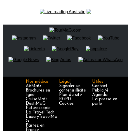
Nos médias
Légal
Utiles
AirMaG
Signaler un
Contact
Brochures en
contenu illicite
Publicité
ligne
Plan du site
Agenda
CruiseMaG
RGPD
La presse en
DestiMaG
Cookies
parle
Futuroscopie
La Travel Tech
LuxuryTravelMa
G
Partez en
France