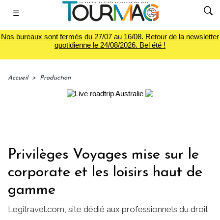
☰
Nos bureaux sont fermés du 27/07 au 16/08. Retour de la newsletter
quotidienne le 24/08/2026. Bel été !
Accueil
>
Production
Privilèges Voyages mise sur le
corporate et les loisirs haut de
gamme
Legitravel.com, site dédié aux professionnels du droit