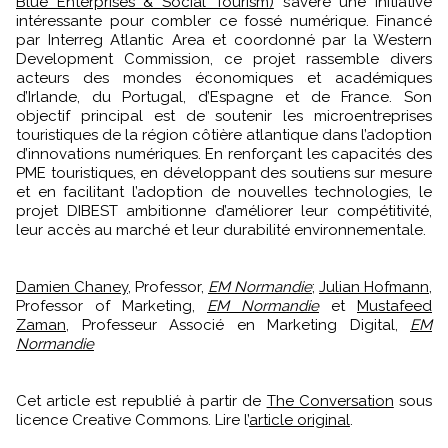
Blue Enterprises & Social Tourism)
s’avère une initiative
intéressante pour combler ce fossé numérique. Financé
par Interreg Atlantic Area et coordonné par la Western
Development Commission, ce projet rassemble divers
acteurs des mondes économiques et académiques
d’Irlande, du Portugal, d’Espagne et de France. Son
objectif principal est de soutenir les microentreprises
touristiques de la région côtière atlantique dans l’adoption
d’innovations numériques. En renforçant les capacités des
PME touristiques, en développant des soutiens sur mesure
et en facilitant l’adoption de nouvelles technologies, le
projet DIBEST ambitionne d’améliorer leur compétitivité,
leur accès au marché et leur durabilité environnementale.
Damien Chaney
, Professor,
EM Normandie
;
Julian Hofmann
,
Professor of Marketing,
EM Normandie
et
Mustafeed
Zaman
, Professeur Associé en Marketing Digital,
EM
Normandie
Cet article est republié à partir de
The Conversation
sous
licence Creative Commons. Lire l’
article original
.