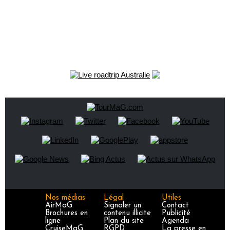
Nos médias
Légal
Utiles
AirMaG
Signaler un
Contact
Brochures en
contenu illicite
Publicité
ligne
Plan du site
Agenda
CruiseMaG
RGPD
La presse en