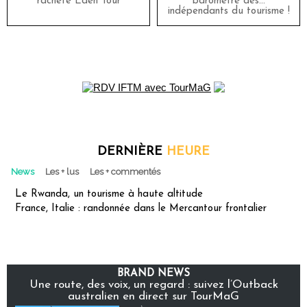
rachète Eden Tour
baromètre des…
indépendants du tourisme !
DERNIÈRE
HEURE
News
Les + lus
Les + commentés
Le Rwanda, un tourisme à haute altitude
France, Italie : randonnée dans le Mercantour frontalier
BRAND NEWS
Une route, des voix, un regard : suivez l’Outback
australien en direct sur TourMaG