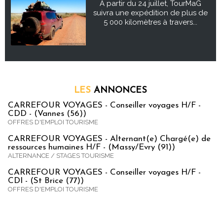
À partir du 24 juillet, TourMaG
suivra une expédition de plus de
5 000 kilomètres à travers...
LES
ANNONCES
CARREFOUR VOYAGES - Conseiller voyages H/F -
CDD - (Vannes (56))
OFFRES D'EMPLOI TOURISME
CARREFOUR VOYAGES - Alternant(e) Chargé(e) de
ressources humaines H/F - (Massy/Evry (91))
ALTERNANCE / STAGES TOURISME
CARREFOUR VOYAGES - Conseiller voyages H/F -
CDI - (St Brice (77))
OFFRES D'EMPLOI TOURISME