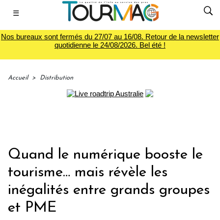
☰
Nos bureaux sont fermés du 27/07 au 16/08. Retour de la newsletter
quotidienne le 24/08/2026. Bel été !
Accueil
>
Distribution
Quand le numérique booste le
tourisme… mais révèle les
inégalités entre grands groupes
et PME