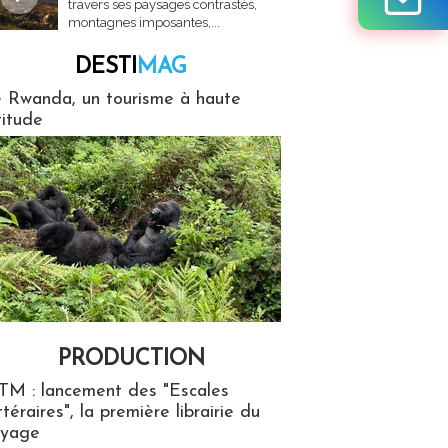
travers ses paysages contrastés,
montagnes imposantes,...
DESTI
MAG
MAG
 Rwanda, un tourisme à haute
titude
PRODUCTION
ion
TM : lancement des "Escales
ttéraires", la première librairie du
oyage