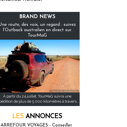
BRAND NEWS
Une route, des voix, un regard : suivez
l’Outback australien en direct sur
TourMaG
À partir du 24 juillet, TourMaG suivra une
pédition de plus de 5 000 kilomètres à travers...
LES
ANNONCES
ARREFOUR VOYAGES - Conseiller