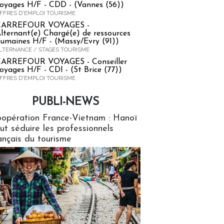
oyages H/F - CDD - (Vannes (56))
FFRES D'EMPLOI TOURISME
CARREFOUR VOYAGES -
lternant(e) Chargé(e) de ressources
umaines H/F - (Massy/Evry (91))
LTERNANCE / STAGES TOURISME
ARREFOUR VOYAGES - Conseiller
oyages H/F - CDI - (St Brice (77))
FFRES D'EMPLOI TOURISME
PUBLI-NEWS
ews
opération France-Vietnam : Hanoï
ut séduire les professionnels
ançais du tourisme