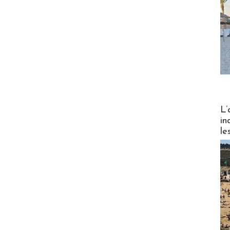
Partez
L’
in
le