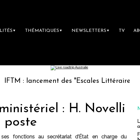
LITÉS
THÉMATIQUES
NEWSLETTERS
TV
A
▼
▼
▼
lancement des "Escales Littéraires", la premiè
nistériel : H. Novelli
n poste
L
a
F
ses fonctions au secrétariat d’État en charge du
M