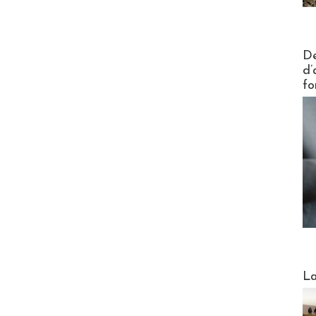
Actus V
De
d’
fo
Webinai
La