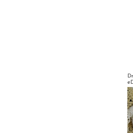
AirMa
Dr
e