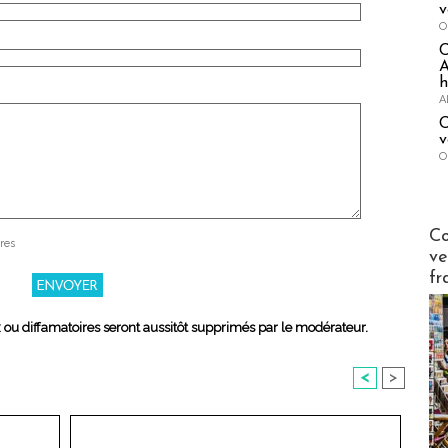
v
O
A
h
A
C
v
O
Publi-n
Co
res
ve
fr
x ou diffamatoires seront aussitôt supprimés par le modérateur.
<
>