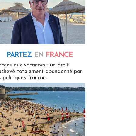
PARTEZ
EN
FRANCE
 en France
accès aux vacances : un droit
achevé totalement abandonné par
s politiques français !