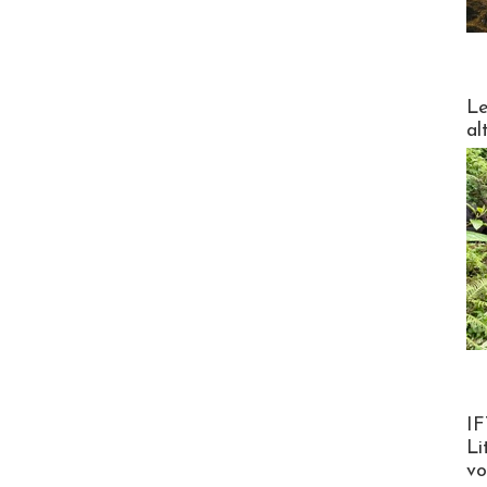
DESTI
Le
al
Product
IF
Li
v