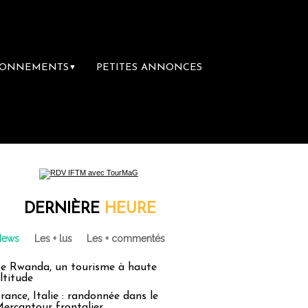
BONNEMENTS
PETITES ANNONCES
▼
re librairie du voyage
Le groupe Sainte-C
DERNIÈRE
HEURE
News
Les + lus
Les + commentés
e Rwanda, un tourisme à haute
ltitude
rance, Italie : randonnée dans le
ercantour frontalier