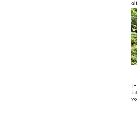
al
Product
IF
Li
v