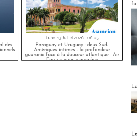
fo
Lundi 13 Juillet 2026 - 06:05
al des
Paraguay et Uruguay : deux Sud-
ionnels
Amériques intimes - la profondeur
guaranie face à la douceur atlantique... Air
Europa vous y emmène
Webinai
La
DESTI
Le