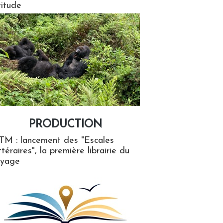
titude
PRODUCTION
ion
TM : lancement des "Escales
ttéraires", la première librairie du
oyage