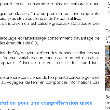
 appareil récent consomme moins de carburant qu’un
C
v
O
ers en classe affaire ou premium ont une empreinte
ids plus élevé du siège et de l’espace utilisé.
dans l’avion qui est calculé grâce aux statistiques des
Publi-n
Co
ve
décollage et l’atterrissage consomment davantage de
fr
ales émet plus de CO₂.
les de CO₂ peuvent différer des données indiquées sur
de facteurs variables non connus au moment du calcul,
appareil, l’itinéraire de vol réel et les conditions
 de prendre conscience de l’empreinte carbone générée
’est au voyageur de tenir en compte ces informations lors
Bo
ré
entation pour une compréhension aisée
le