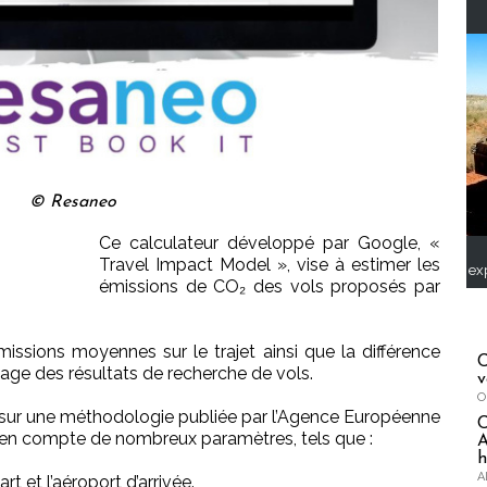
© Resaneo
Ce calculateur développé par Google, «
Travel Impact Model », vise à estimer les
ex
émissions de CO₂ des vols proposés par
issions moyennes sur le trajet ainsi que la différence
C
page des résultats de recherche de vols.
v
O
 sur une méthodologie publiée par l’Agence Européenne
 en compte de nombreux paramètres, tels que :
A
h
A
t et l’aéroport d’arrivée.