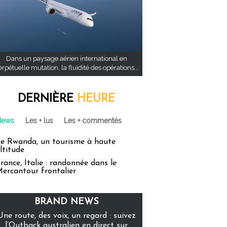
Dans un paysage aérien international en
rpétuelle mutation, la fluidité des opérations...
DERNIÈRE
HEURE
News
Les + lus
Les + commentés
e Rwanda, un tourisme à haute
ltitude
rance, Italie : randonnée dans le
ercantour frontalier
BRAND NEWS
Une route, des voix, un regard : suivez
l’Outback australien en direct sur