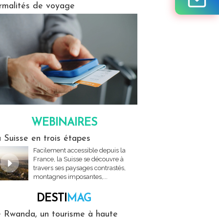
rmalités de voyage
WEBINAIRES
res
 Suisse en trois étapes
Facilement accessible depuis la
France, la Suisse se découvre à
travers ses paysages contrastés,
montagnes imposantes,...
DESTI
MAG
MAG
 Rwanda, un tourisme à haute