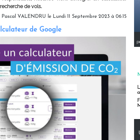
recherche de vols.
r
Pascal VALENDRU
le Lundi 11 Septembre 2023 à 06:15
alculateur de Google
pe
L
a
F
M