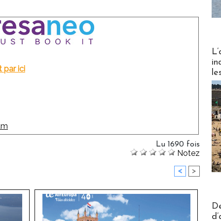
Partez
L’
in
t par ici
le
Lu 1690 fois
Notez
<
>
Actus V
De
d’