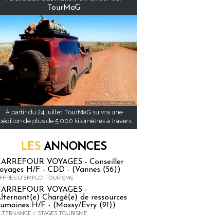
TourMaG
À partir du 24 juillet, TourMaG suivra une
pédition de plus de 5 000 kilomètres à travers...
LES
ANNONCES
ARREFOUR VOYAGES - Conseiller
oyages H/F - CDD - (Vannes (56))
FFRES D'EMPLOI TOURISME
CARREFOUR VOYAGES -
lternant(e) Chargé(e) de ressources
umaines H/F - (Massy/Evry (91))
LTERNANCE / STAGES TOURISME