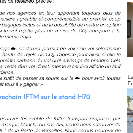
ntes de
Resaneo
, précise :
e de nos agences en leur apportant toujours plus de
 manière agréable et compréhensible au premier coup
 bagages inclus et de la possibilité de mettre en option
si le vol rejette plus ou moins de CO₂ comparé à la
le même trajet.
ge ☁️, ce dernier permet de voir si le vol sélectionné
aute de rejets de CO₂. L’agence peut ainsi, si elle le
mpreinte carbone du vol qu’il envisage de prendre. Cela
a vente d’un vol direct, même si celui-ci affiche un tarif
dance.
Distribu
Le
il suffit de passer sa souris sur le ☁️ pour avoir toutes
Ed
et tous à y gagner »
.
rochain IFTM sur le stand H70
écouvrir l’ensemble de l’offre transport proposée par
 marque blanche ou nos API, venez nous retrouver du
l 1 de la Porte de Versailles. Nous serons heureux de