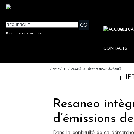
ACTUA
Recherche avancée
CONTACTS
Accueil
>
AirMaG
>
Brand news AirMaG
IFTM : lanc
Resaneo intègr
d’émissions d
Dans la continuité de sa démarche 