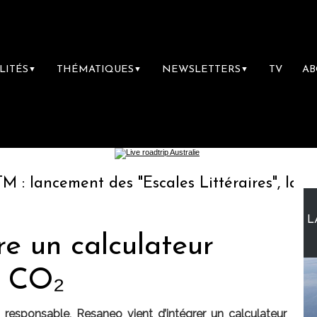
LITÉS
THÉMATIQUES
NEWSLETTERS
TV
A
▼
▼
▼
ement des "Escales Littéraires", la première 
L
e un calculateur
e CO₂
responsable, Resaneo vient d’intégrer un calculateur