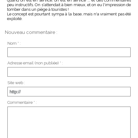
quand on est en service, on est en service ... et des commentaires
peu instructifs. On s'attendait à bien mieux, et on eu l'impression de
tomber dans un piège à touristes !
Le concept est pourtant sympa à la base, mais n'a vraiment pas été
exploité.
Nouveau commentaire :
Nom * :
Adresse email (non publiée) * :
Site web :
Commentaire * :