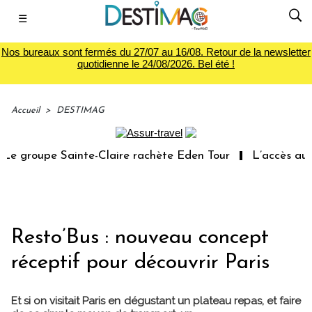
☰
Nos bureaux sont fermés du 27/07 au 16/08. Retour de la newsletter
quotidienne le 24/08/2026. Bel été !
Accueil
>
DESTIMAG
 groupe Sainte-Claire rachète Eden Tour
L’accès aux v
Resto’Bus : nouveau concept
réceptif pour découvrir Paris
Et si on visitait Paris en dégustant un plateau repas, et faire