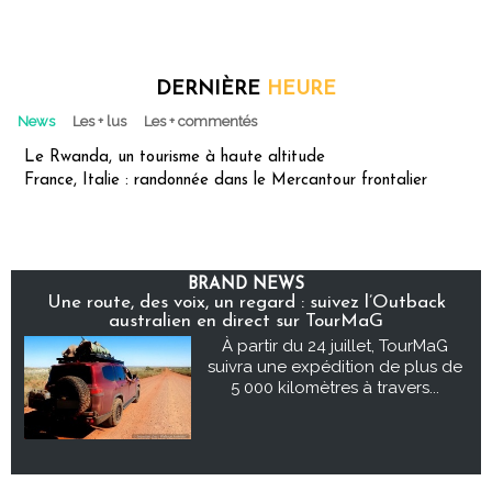
DERNIÈRE
HEURE
News
Les + lus
Les + commentés
Le Rwanda, un tourisme à haute altitude
France, Italie : randonnée dans le Mercantour frontalier
BRAND NEWS
Une route, des voix, un regard : suivez l’Outback
australien en direct sur TourMaG
À partir du 24 juillet, TourMaG
suivra une expédition de plus de
5 000 kilomètres à travers...