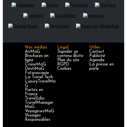
Nos médias
Légal
Utiles
AirMaG
Signaler un
Contact
Brochures en
contenu illicite
Publicité
ligne
Plan du site
Agenda
CruiseMaG
RGPD
La presse en
DestiMaG
Cookies
parle
Futuroscopie
La Travel Tech
LuxuryTravelMa
G
Partez en
France
TravelJobs
TravelManager
MaG
VoyageursMaG
Voyages
Responsables