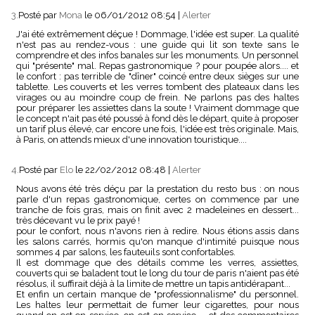
3.
Posté par
Mona
le 06/01/2012 08:54
|
Alerter
J'ai été extrêmement déçue ! Dommage, l'idée est super. La qualité
n'est pas au rendez-vous : une guide qui lit son texte sans le
comprendre et des infos banales sur les monuments. Un personnel
qui "présente" mal. Repas gastronomique ? pour poupée alors.... et
le confort : pas terrible de "dîner" coincé entre deux sièges sur une
tablette. Les couverts et les verres tombent des plateaux dans les
virages ou au moindre coup de frein. Ne parlons pas des haltes
pour préparer les assiettes dans la soute ! Vraiment dommage que
le concept n'ait pas été poussé à fond dès le départ, quite à proposer
un tarif plus élevé, car encore une fois, l'idée est très originale. Mais,
à Paris, on attends mieux d'une innovation touristique....
4.
Posté par
Elo
le 22/02/2012 08:48
|
Alerter
Nous avons été très déçu par la prestation du resto bus : on nous
parle d'un repas gastronomique, certes on commence par une
tranche de fois gras, mais on finit avec 2 madeleines en dessert...
très décevant vu le prix payé !
pour le confort, nous n'avons rien à redire. Nous étions assis dans
les salons carrés, hormis qu'on manque d'intimité puisque nous
sommes 4 par salons, les fauteuils sont confortables.
Il est dommage que des détails comme les verres, assiettes,
couverts qui se baladent tout le long du tour de paris n'aient pas été
résolus, il suffirait déjà à la limite de mettre un tapis antidérapant...
Et enfin un certain manque de "professionnalisme" du personnel.
Les haltes leur permettait de fumer leur cigarettes, pour nous