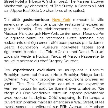
Street Hotel à Tribeca (69 chambres), The Manner à Lower
Manhattan (97 chambres) et The Surrey, A Corinthia Hotel
sur l’Upper East Side (70 chambres et 30 suites).
Du
côté gastronomique
,
New York
demeure la ville
américaine comptant le plus de restaurants étoilés au
guide Michelin. Des établissements tels que Eleven
Madison Park, Jungsik New York, Le Bernardin, Masa ou Per
Se figurent parmi les références. Cette semaine, cinq
restaurants ont également été récompensés par la James
Beard Foundation. Plusieurs nouvelles tables sont
également à noter : La Tête d’Or du chef Daniel Boulud,
Locanda Verde à Hudson Yards, et Maison Passerelle, la
nouvelle adresse du chef Gregory Gourdet.
Les
expériences exclusives
se multiplient : Barbuto
Brooklyn ouvre cet été au 1 Hotel Brooklyn Bridge, tandis
qu’Aman New York propose des excursions privées en
yacht. The Frick Collection accueille une exposition
Vermeer jusqu’à fin août. Le Summit Events, situé au 72e
étage du One Vanderbilt, offre un espace privatisable
avec vue sur la skyline. Côté shopping, le Printemps a
ouvert son premier magasin américain à Wall Street, et les
investissements continuent sur Fifth Avenue et Madison