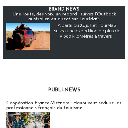
BRAND NEWS
Une route, des voix, un regard : suivez l’Outback
australien en direct sur TourMaG
À partir du 24 juillet, TourMaG
suivra une expédition de plus de
5 000 kilomètres à travers...
PUBLI-NEWS
Publi-news
Coopération France-Vietnam : Hanoï veut séduire les
professionnels français du tourisme