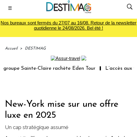
☰
Nos bureaux sont fermés du 27/07 au 16/08. Retour de la newsletter
quotidienne le 24/08/2026. Bel été !
Accueil
>
DESTIMAG
roupe Sainte-Claire rachète Eden Tour
L’accès aux vaca
New-York mise sur une offre
luxe en 2025
Un cap stratégique assumé