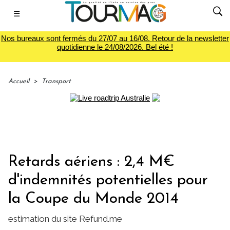
☰
Nos bureaux sont fermés du 27/07 au 16/08. Retour de la newsletter
quotidienne le 24/08/2026. Bel été !
Accueil
>
Transport
Retards aériens : 2,4 M€
d'indemnités potentielles pour
la Coupe du Monde 2014
estimation du site Refund.me