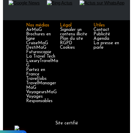
Nos médias
Légal
Utiles
AirMaG
Signaler un
Contact
Brochures en
contenu illicite
Publicité
ligne
Plan du site
Agenda
CruiseMaG
RGPD
La presse en
DestiMaG
Cookies
parle
Futuroscopie
La Travel Tech
LuxuryTravelMa
G
Partez en
France
TravelJobs
TravelManager
MaG
VoyageursMaG
Voyages
Responsables
Site certifié