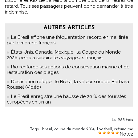
Lisbone et Rio de Janeiro a compté plus de 8 heures de
retard. Tous ses passagers peuvent donc demander à être
indemnisé.
AUTRES ARTICLES
Le Brésil affiche une fréquentation record en mai tirée
par le marché français
États-Unis, Canada, Mexique : la Coupe du Monde
2026 peine à séduire les voyageurs français
Rio renforce ses actions de conservation marine et de
restauration des plages
Destination refuge : le Brésil, la valeur sûre de Barbara
Roussel (Vidéo)
Le Brésil enregistre une hausse de 20 % des touristes
européens en un an
Lu 983 fois
Tags
:
bresil
,
coupe du monde 2014
,
football
,
refund.me
Notez