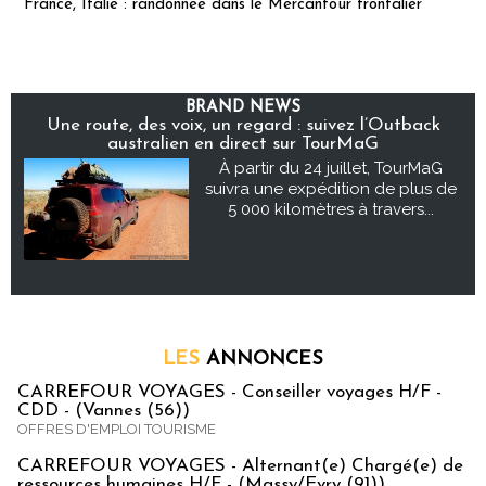
France, Italie : randonnée dans le Mercantour frontalier
BRAND NEWS
Une route, des voix, un regard : suivez l’Outback
australien en direct sur TourMaG
À partir du 24 juillet, TourMaG
suivra une expédition de plus de
5 000 kilomètres à travers...
LES
ANNONCES
CARREFOUR VOYAGES - Conseiller voyages H/F -
CDD - (Vannes (56))
OFFRES D'EMPLOI TOURISME
CARREFOUR VOYAGES - Alternant(e) Chargé(e) de
ressources humaines H/F - (Massy/Evry (91))