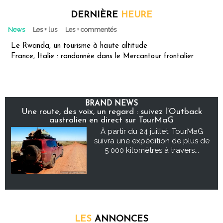
DERNIÈRE
HEURE
News
Les + lus
Les + commentés
Le Rwanda, un tourisme à haute altitude
France, Italie : randonnée dans le Mercantour frontalier
BRAND NEWS
Une route, des voix, un regard : suivez l’Outback
australien en direct sur TourMaG
À partir du 24 juillet, TourMaG
suivra une expédition de plus de
5 000 kilomètres à travers...
LES
ANNONCES