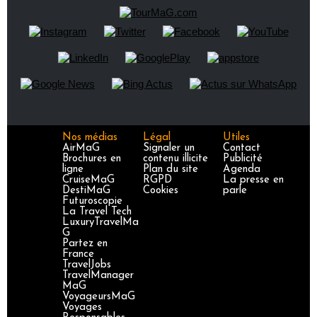
Nos médias
Légal
Utiles
AirMaG
Signaler un
Contact
Brochures en
contenu illicite
Publicité
ligne
Plan du site
Agenda
CruiseMaG
RGPD
La presse en
DestiMaG
Cookies
parle
Futuroscopie
La Travel Tech
LuxuryTravelMa
G
Partez en
France
TravelJobs
TravelManager
MaG
VoyageursMaG
Voyages