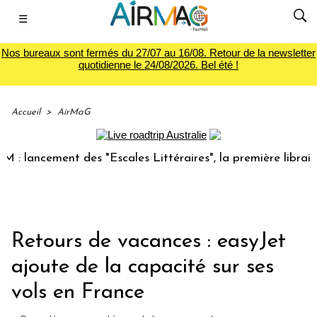
☰
Nos bureaux sont fermés du 27/07 au 16/08. Retour de la newsletter
quotidienne le 24/08/2026. Bel été !
Accueil
>
AirMaG
ancement des "Escales Littéraires", la première librairie du
Retours de vacances : easyJet
ajoute de la capacité sur ses
vols en France