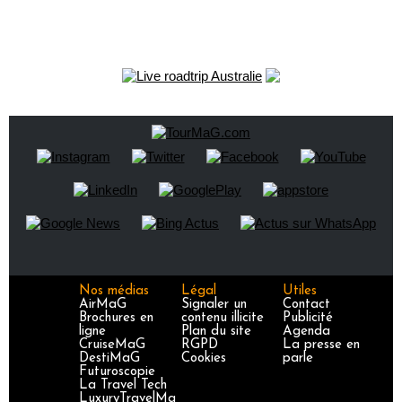
Nos médias
Légal
Utiles
AirMaG
Signaler un
Contact
Brochures en
contenu illicite
Publicité
ligne
Plan du site
Agenda
CruiseMaG
RGPD
La presse en
DestiMaG
Cookies
parle
Futuroscopie
La Travel Tech
LuxuryTravelMa