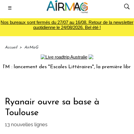
☰
Nos bureaux sont fermés du 27/07 au 16/08. Retour de la newsletter
quotidienne le 24/08/2026. Bel été !
Accueil
>
AirMaG
 lancement des "Escales Littéraires", la première librairie
Ryanair ouvre sa base à
Toulouse
13 nouvelles lignes