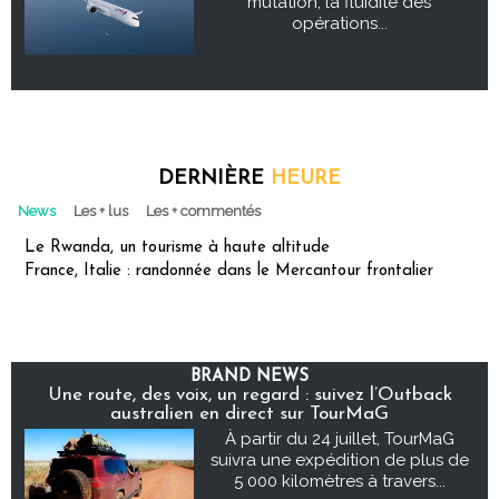
mutation, la fluidité des
opérations...
DERNIÈRE
HEURE
News
Les + lus
Les + commentés
Le Rwanda, un tourisme à haute altitude
France, Italie : randonnée dans le Mercantour frontalier
BRAND NEWS
Une route, des voix, un regard : suivez l’Outback
australien en direct sur TourMaG
À partir du 24 juillet, TourMaG
suivra une expédition de plus de
5 000 kilomètres à travers...