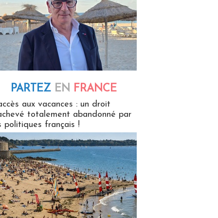
PARTEZ
EN
FRANCE
 en France
accès aux vacances : un droit
achevé totalement abandonné par
s politiques français !