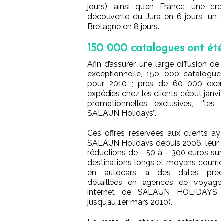
jours), ainsi qu’en France, une 
découverte du Jura en 6 jours, un
Bretagne en 8 jours.
150 000 catalogues ont été
Afin d’assurer une large diffusion d
exceptionnelle, 150 000 catalogue
pour 2010 ; près de 60 000 exem
expédiés chez les clients début janvi
promotionnelles exclusives, ‘’le
SALAUN Holidays’’.
Ces offres réservées aux clients 
SALAUN Holidays depuis 2006, leur f
réductions de - 50 à - 300 euros su
destinations longs et moyens courri
en autocars, à des dates préci
détaillées en agences de voyage
internet de SALAUN HOLIDAYS –
jusqu’au 1er mars 2010).