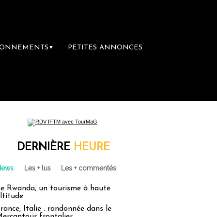
BONNEMENTS
PETITES ANNONCES
▼
DERNIÈRE
HEURE
News
Les + lus
Les + commentés
e Rwanda, un tourisme à haute
ltitude
rance, Italie : randonnée dans le
ercantour frontalier