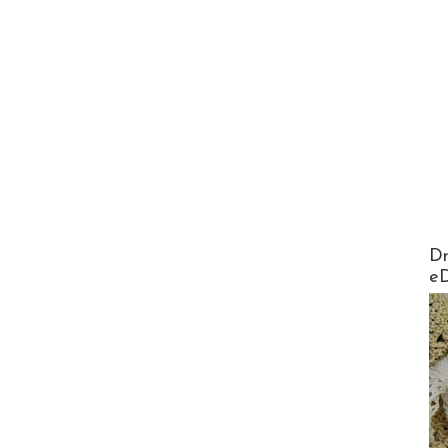
AirMa
Dr
e