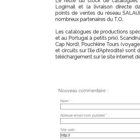
Le reste du stock de catalogues e
Logimail et la livraison directe da
points de ventes du réseau SALAUN
nombreux partenaires du T.O.
Les catalogues de productions spéc
et au Portugal à petits prix), Scand
Cap Nord), Pouchkine Tours (voyages 
et circuits sur l’île d’Aphrodite) so
téléchargement sur le site internet
Nouveau commentaire :
Nom * :
Adresse email (non publiée) * :
Site web :