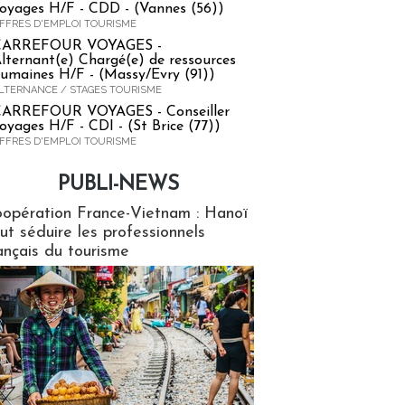
oyages H/F - CDD - (Vannes (56))
FFRES D'EMPLOI TOURISME
CARREFOUR VOYAGES -
lternant(e) Chargé(e) de ressources
umaines H/F - (Massy/Evry (91))
LTERNANCE / STAGES TOURISME
ARREFOUR VOYAGES - Conseiller
oyages H/F - CDI - (St Brice (77))
FFRES D'EMPLOI TOURISME
PUBLI-NEWS
ews
opération France-Vietnam : Hanoï
ut séduire les professionnels
ançais du tourisme