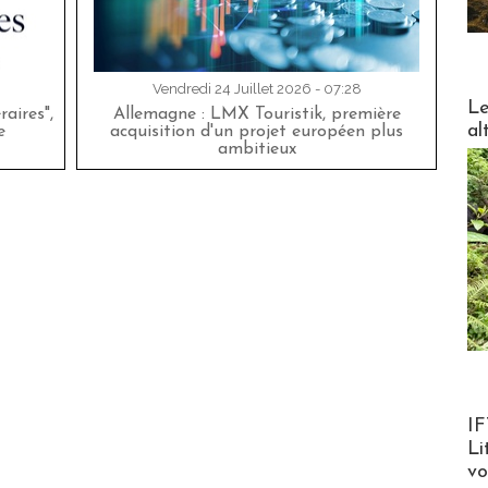
Vendredi 24 Juillet 2026 - 07:28
DESTI
Le
aires",
Allemagne : LMX Touristik, première
al
e
acquisition d'un projet européen plus
ambitieux
Product
IF
Li
v