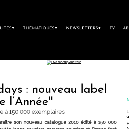
LITÉS
THÉMATIQUES
NEWSLETTERS
TV
A
▼
▼
▼
ys : nouveau label
e l’Année''
é à 150 000 exemplaires
L
a
araître son nouveau catalogue 2010 édité à 150 000
F
M