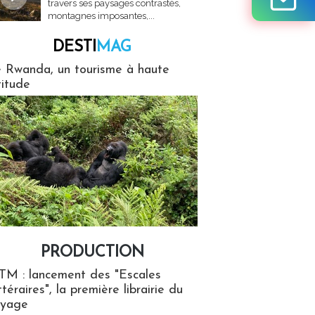
travers ses paysages contrastés,
montagnes imposantes,...
DESTI
MAG
MAG
 Rwanda, un tourisme à haute
titude
PRODUCTION
ion
TM : lancement des "Escales
ttéraires", la première librairie du
oyage