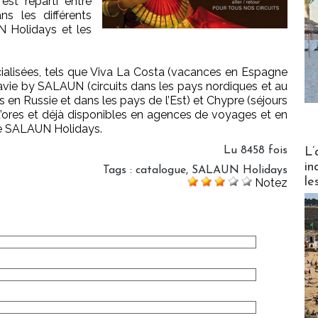
st réparti entre
ns les différents
 Holidays et les
ialisées, tels que Viva La Costa (vacances en Espagne
inavie by SALAUN (circuits dans les pays nordiques et au
en Russie et dans les pays de l’Est) et Chypre (séjours
nt d’ores et déjà disponibles en agences de voyages et en
 de SALAUN Holidays.
Partez
Lu 8458 fois
L’
in
Tags
:
catalogue
,
SALAUN Holidays
le
Notez