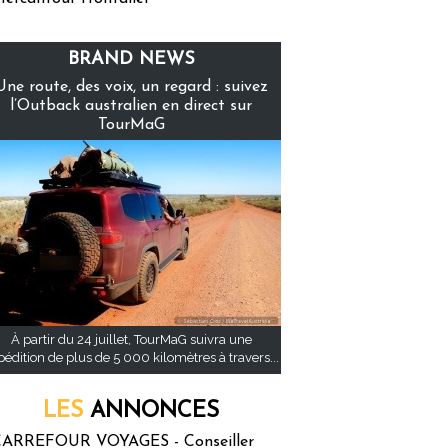
BRAND NEWS
Une route, des voix, un regard : suivez
l’Outback australien en direct sur
TourMaG
À partir du 24 juillet, TourMaG suivra une
pédition de plus de 5 000 kilomètres à travers...
LES
ANNONCES
ARREFOUR VOYAGES - Conseiller