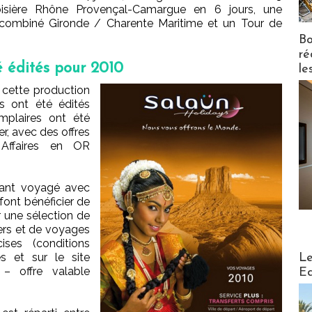
croisière Rhône Provençal-Camargue en 6 jours, une
 combiné Gironde / Charente Maritime et un Tour de
Bo
ré
 édités pour 2010
le
e cette production
s ont été édités
plaires ont été
er, avec des offres
s Affaires en OR
ayant voyagé avec
ont bénéficier de
r une sélection de
ers et de voyages
ses (conditions
Distribu
s et sur le site
Le
 offre valable
Ed