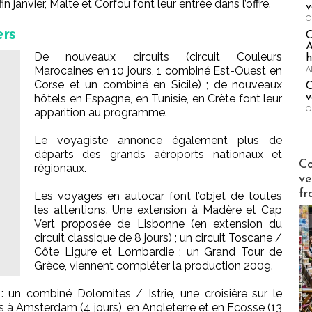
 janvier, Malte et Corfou font leur entrée dans l’offre.
v
O
ers
A
De nouveaux circuits (circuit Couleurs
h
Marocaines en 10 jours, 1 combiné Est-Ouest en
A
Corse et un combiné en Sicile) ; de nouveaux
C
v
hôtels en Espagne, en Tunisie, en Crète font leur
O
apparition au programme.
Le voyagiste annonce également plus de
départs des grands aéroports nationaux et
Publi-n
Co
régionaux.
ve
fr
Les voyages en autocar font l’objet de toutes
les attentions. Une extension à Madère et Cap
Vert proposée de Lisbonne (en extension du
circuit classique de 8 jours) ; un circuit Toscane /
Côte Ligure et Lombardie ; un Grand Tour de
Grèce, viennent compléter la production 2009.
un combiné Dolomites / Istrie, une croisière sur le
à Amsterdam (4 jours), en Angleterre et en Ecosse (13