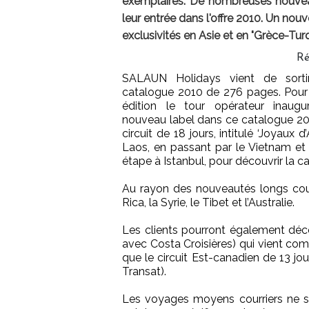
exemplaires. De nombreuses nouveau
leur entrée dans l'offre 2010. Un no
exclusivités en Asie et en "Grèce-Turq
Ré
SALAUN Holidays vient de sorti
catalogue 2010 de 276 pages. Pour
édition le tour opérateur inaug
nouveau label dans ce catalogue 2010
circuit de 18 jours, intitulé ‘Joyaux
Laos, en passant par le Vietnam et 
étape à Istanbul, pour découvrir la c
Au rayon des nouveautés longs cour
Rica, la Syrie, le Tibet et l’Australie.
Les clients pourront également décou
avec Costa Croisières) qui vient co
que le circuit Est-canadien de 13 jo
Transat).
Les voyages moyens courriers ne so