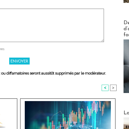
Actus V
De
d’
fo
res
x ou diffamatoires seront aussitôt supprimés par le modérateur.
<
>
Webinai
La