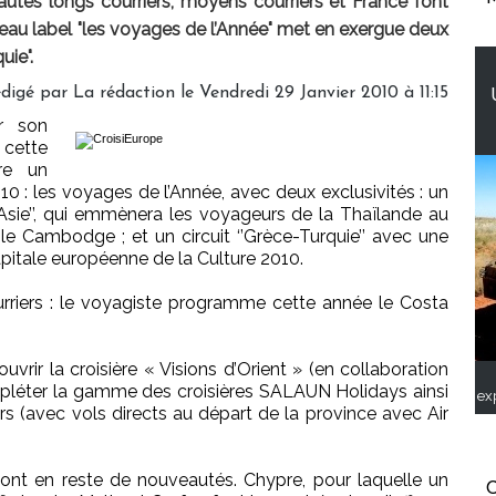
tés longs courriers, moyens courriers et France font
uveau label "les voyages de l’Année" met en exergue deux
uie".
digé par La rédaction le Vendredi 29 Janvier 2010 à 11:15
r son
 cette
ure un
 : les voyages de l’Année, avec deux exclusivités : un
 d’Asie’’, qui emmènera les voyageurs de la Thaïlande au
le Cambodge ; et un circuit ‘’Grèce-Turquie’’ avec une
apitale européenne de la Culture 2010.
riers : le voyagiste programme cette année le Costa
vrir la croisière « Visions d’Orient » (en collaboration
mpléter la gamme des croisières SALAUN Holidays ainsi
ex
urs (avec vols directs au départ de la province avec Air
nt en reste de nouveautés. Chypre, pour laquelle un
C