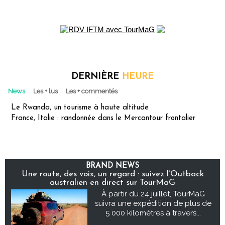
DERNIÈRE
HEURE
News
Les + lus
Les + commentés
Le Rwanda, un tourisme à haute altitude
France, Italie : randonnée dans le Mercantour frontalier
BRAND NEWS
Une route, des voix, un regard : suivez l’Outback
australien en direct sur TourMaG
À partir du 24 juillet, TourMaG
suivra une expédition de plus de
5 000 kilomètres à travers...