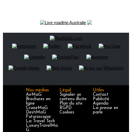
Nos médias
Légal
Utiles
AirMaG
Signaler un
Contact
Brochures en
contenu illicite
Publicité
ligne
Plan du site
Agenda
CruiseMaG
RGPD
La presse en
DestiMaG
Cookies
parle
Futuroscopie
La Travel Tech
LuxuryTravelMa
G