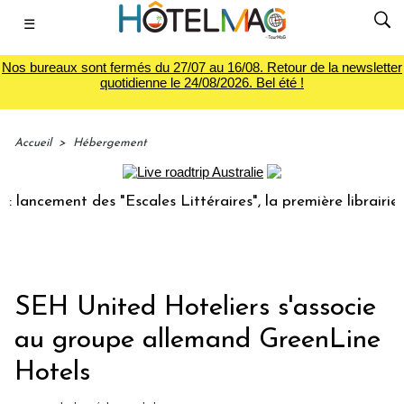
☰
Nos bureaux sont fermés du 27/07 au 16/08. Retour de la newsletter
quotidienne le 24/08/2026. Bel été !
Accueil
>
Hébergement
cement des "Escales Littéraires", la première librairie du v
SEH United Hoteliers s'associe
au groupe allemand GreenLine
Hotels