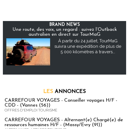
BRAND NEWS
Une route, des voix, un regard : suivez l’Outback
australien en direct sur TourMaG
À partir du 24 juillet, TourMaG
suivra une expédition de plus de
5 000 kilomètres à travers...
LES
ANNONCES
CARREFOUR VOYAGES - Conseiller voyages H/F -
CDD - (Vannes (56))
OFFRES D'EMPLOI TOURISME
CARREFOUR VOYAGES - Alternant(e) Chargé(e) de
ressources humaines H/F - (Massy/Evry (91))