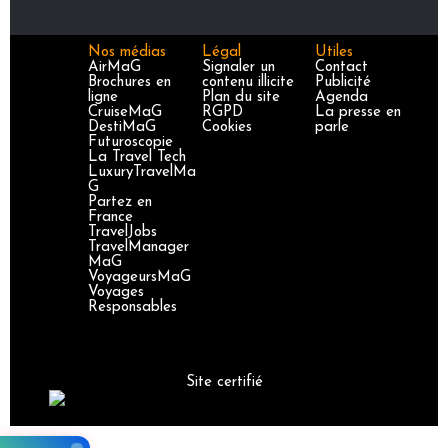
Nos médias
Légal
Utiles
AirMaG
Signaler un
Contact
Brochures en
contenu illicite
Publicité
ligne
Plan du site
Agenda
CruiseMaG
RGPD
La presse en
DestiMaG
Cookies
parle
Futuroscopie
La Travel Tech
LuxuryTravelMa
G
Partez en
France
TravelJobs
TravelManager
MaG
VoyageursMaG
Voyages
Responsables
Site certifié