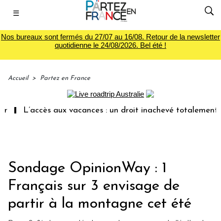
☰
Nos bureaux sont fermés du 27/07 au 16/08. Retour de la newsletter
quotidienne le 24/08/2026. Bel été !
Accueil
>
Partez en France
L’accès aux vacances : un droit inachevé totalement abando
Sondage OpinionWay : 1
Français sur 3 envisage de
partir à la montagne cet été