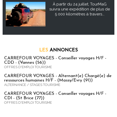
À partir du 24 juillet, TourMaG
suivra une expédition de plus de
5 000 kilomètres à travers...
LES
ANNONCES
CARREFOUR VOYAGES - Conseiller voyages H/F -
CDD - (Vannes (56))
OFFRES D'EMPLOI TOURISME
CARREFOUR VOYAGES - Alternant(e) Chargé(e) de
ressources humaines H/F - (Massy/Evry (91))
ALTERNANCE / STAGES TOURISME
CARREFOUR VOYAGES - Conseiller voyages H/F -
CDI - (St Brice (77))
OFFRES D'EMPLOI TOURISME