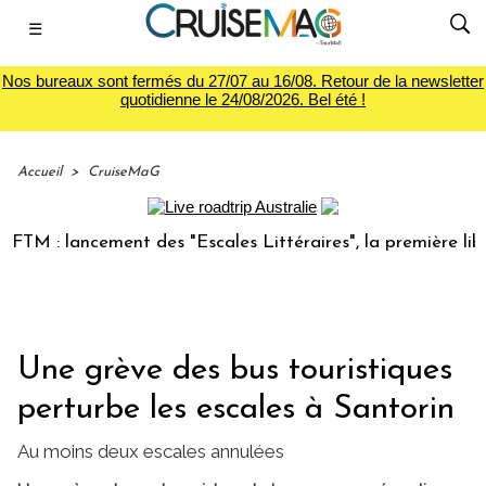
☰
Nos bureaux sont fermés du 27/07 au 16/08. Retour de la newsletter
quotidienne le 24/08/2026. Bel été !
Accueil
>
CruiseMaG
 : lancement des "Escales Littéraires", la première librairi
Une grève des bus touristiques
perturbe les escales à Santorin
Au moins deux escales annulées