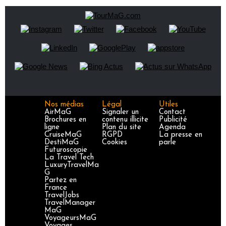
Nos médias
Légal
Utiles
AirMaG
Signaler un
Contact
Brochures en
contenu illicite
Publicité
ligne
Plan du site
Agenda
CruiseMaG
RGPD
La presse en
DestiMaG
Cookies
parle
Futuroscopie
La Travel Tech
LuxuryTravelMa
G
Partez en
France
TravelJobs
TravelManager
MaG
VoyageursMaG
Voyages