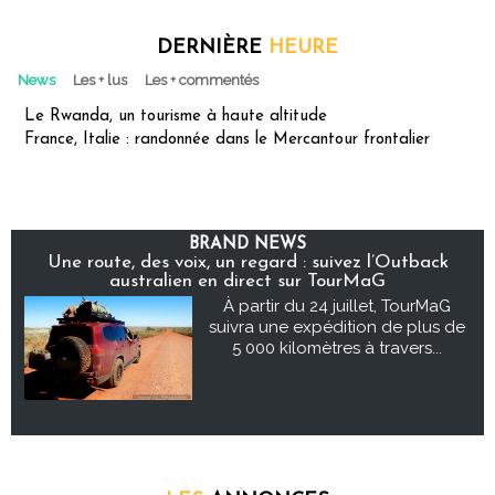
DERNIÈRE
HEURE
News
Les + lus
Les + commentés
Le Rwanda, un tourisme à haute altitude
France, Italie : randonnée dans le Mercantour frontalier
BRAND NEWS
Une route, des voix, un regard : suivez l’Outback
australien en direct sur TourMaG
À partir du 24 juillet, TourMaG
suivra une expédition de plus de
5 000 kilomètres à travers...