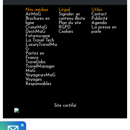
Nos médias
Légal
Utiles
AirMaG
Signaler un
Contact
Brochures en
contenu illicite
Publicité
ligne
Plan du site
Agenda
CruiseMaG
RGPD
La presse en
DestiMaG
Cookies
parle
Futuroscopie
La Travel Tech
LuxuryTravelMa
G
Partez en
France
TravelJobs
TravelManager
MaG
VoyageursMaG
Voyages
Responsables
Site certifié