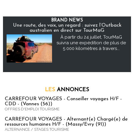
BRAND NEWS
Une route, des voix, un regard : suivez l’Outback
australien en direct sur TourMaG
À partir du 24 juillet, TourMaG
suivra une expédition de plus de
5 000 kilomètres à travers...
LES
ANNONCES
CARREFOUR VOYAGES - Conseiller voyages H/F -
CDD - (Vannes (56))
OFFRES D'EMPLOI TOURISME
CARREFOUR VOYAGES - Alternant(e) Chargé(e) de
ressources humaines H/F - (Massy/Evry (91))
ALTERNANCE / STAGES TOURISME