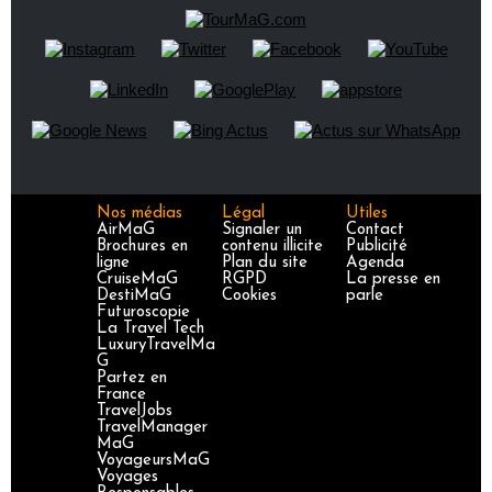
Nos médias
Légal
Utiles
AirMaG
Signaler un
Contact
Brochures en
contenu illicite
Publicité
ligne
Plan du site
Agenda
CruiseMaG
RGPD
La presse en
DestiMaG
Cookies
parle
Futuroscopie
La Travel Tech
LuxuryTravelMa
G
Partez en
France
TravelJobs
TravelManager
MaG
VoyageursMaG
Voyages