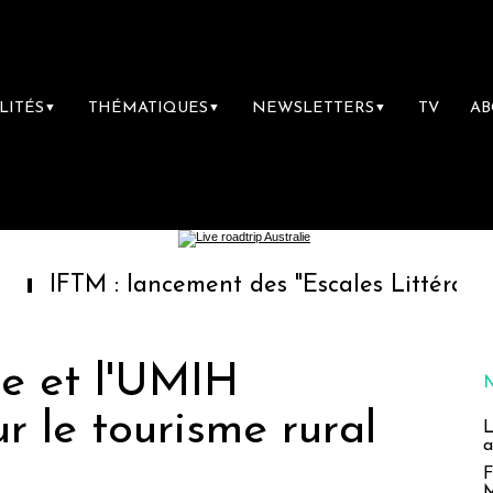
LITÉS
THÉMATIQUES
NEWSLETTERS
TV
A
▼
▼
▼
 : lancement des "Escales Littéraires", la pr
ce et l'UMIH
r le tourisme rural
L
a
F
M