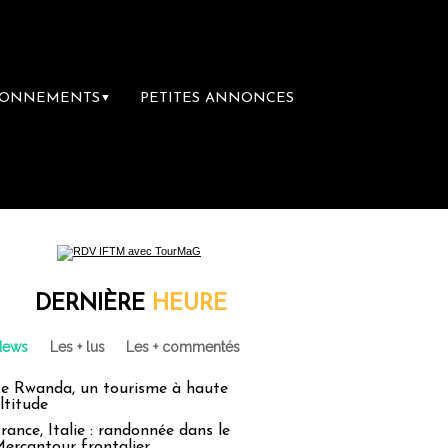
BONNEMENTS
PETITES ANNONCES
▼
emière librairie du voyage
Le groupe Saint
DERNIÈRE
HEURE
News
Les + lus
Les + commentés
e Rwanda, un tourisme à haute
ltitude
rance, Italie : randonnée dans le
ercantour frontalier