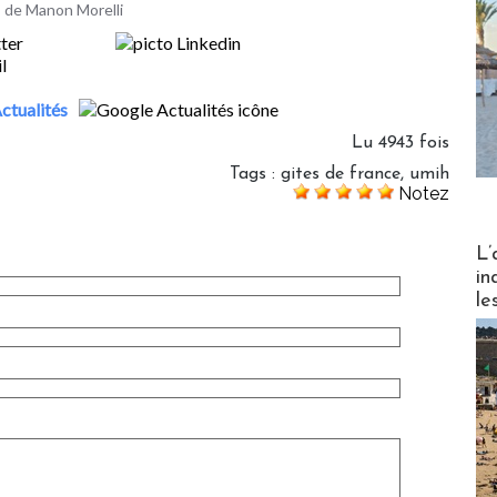
es de Manon Morelli
ctualités
Lu 4943 fois
Tags
:
gites de france
,
umih
Notez
Partez
L’
in
le