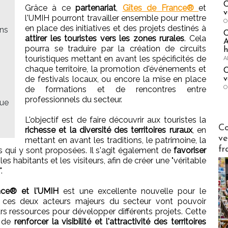
C
Grâce à ce
partenariat
,
Gîtes de France®
et
v
l'UMIH pourront travailler ensemble pour mettre
O
en place des initiatives et des projets destinés à
ons
attirer les touristes vers les zones rurales
. Cela
A
pourra se traduire par la création de circuits
h
touristiques mettant en avant les spécificités de
A
chaque territoire, la promotion d'événements et
C
de festivals locaux, ou encore la mise en place
v
O
de formations et de rencontres entre
professionnels du secteur.
lue
L'objectif est de faire découvrir aux touristes la
Publi-n
Co
richesse et la diversité des territoires ruraux
, en
ve
mettant en avant les traditions, le patrimoine, la
fr
rs qui y sont proposées. Il s'agit également de
favoriser
les habitants et les visiteurs, afin de créer une "véritable
.
ance® et l'UMIH
est une excellente nouvelle pour le
t, ces deux acteurs majeurs du secteur vont pouvoir
s ressources pour développer différents projets. Cette
t de
renforcer la visibilité et l'attractivité des territoires