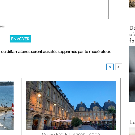
Actus V
res
De
d’
fo
x ou diffamatoires seront aussitôt supprimés par le modérateur.
<
>
Webinai
La
Mercredi 29 Juillet 2026 - 07:00