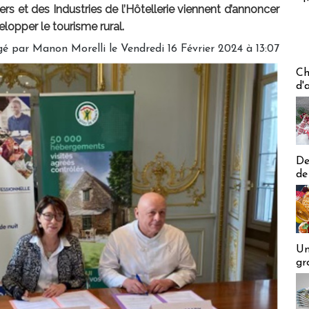
rs et des Industries de l’Hôtellerie viennent d’annoncer
elopper le tourisme rural.
gé par
Manon Morelli
le Vendredi 16 Février 2024 à 13:07
Les off
Ch
d'
De
de
Un
gr