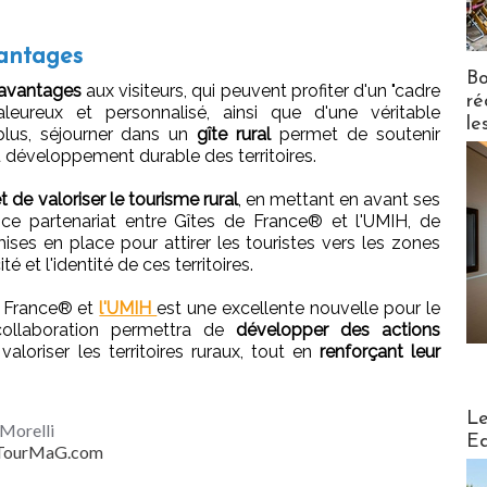
vantages
Bo
avantages
aux visiteurs, qui peuvent profiter d'un "cadre
ré
aleureux et personnalisé, ainsi que d'une véritable
le
plus, séjourner dans un
gîte rural
permet de soutenir
u développement durable des territoires.
 de valoriser le tourisme rural
, en mettant en avant ses
à ce partenariat entre Gîtes de France® et l'UMIH, de
ses en place pour attirer les touristes vers les zones
té et l'identité de ces territoires.
de France® et
l'UMIH
est une excellente nouvelle pour le
collaboration permettra de
développer des actions
aloriser les territoires ruraux, tout en
renforçant leur
Distribu
Le
Morelli
Ed
- TourMaG.com