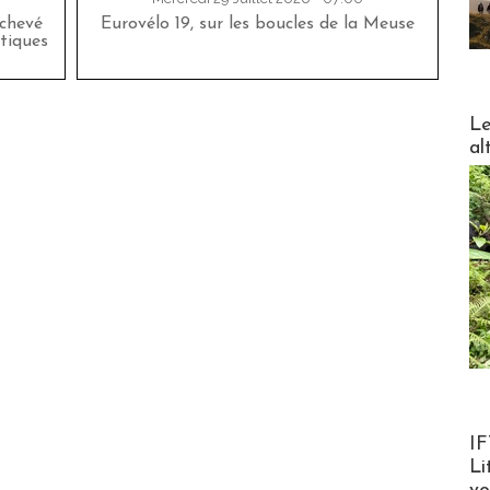
achevé
Eurovélo 19, sur les boucles de la Meuse
tiques
DESTI
Le
al
Product
IF
Li