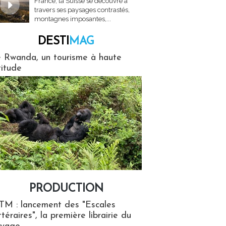
France, la Suisse se découvre à
travers ses paysages contrastés,
montagnes imposantes,...
DESTI
MAG
MAG
 Rwanda, un tourisme à haute
titude
PRODUCTION
ion
TM : lancement des "Escales
ttéraires", la première librairie du