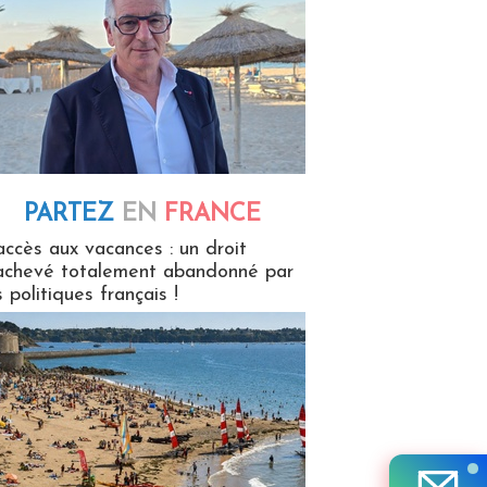
PARTEZ
EN
FRANCE
 en France
accès aux vacances : un droit
achevé totalement abandonné par
s politiques français !