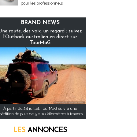
pour les professionnels...
BRAND NEWS
Une route, des voix, un regard : suivez
l’Outback australien en direct sur
TourMaG
À partir du 24 juillet, TourMaG suivra une
pédition de plus de 5 000 kilomètres à travers...
LES
ANNONCES