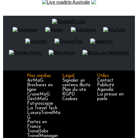
Nos médias
Légal
Utiles
AirMaG
Signaler un
Contact
Brochures en
contenu illicite
Publicité
ligne
Plan du site
Agenda
CruiseMaG
RGPD
La presse en
DestiMaG
Cookies
parle
Futuroscopie
La Travel Tech
LuxuryTravelMa
G
Partez en
France
TravelJobs
TravelManager