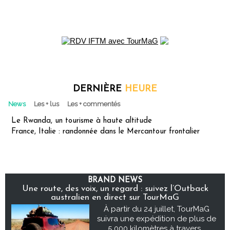
DERNIÈRE
HEURE
News
Les + lus
Les + commentés
Le Rwanda, un tourisme à haute altitude
France, Italie : randonnée dans le Mercantour frontalier
BRAND NEWS
Une route, des voix, un regard : suivez l’Outback
australien en direct sur TourMaG
À partir du 24 juillet, TourMaG
suivra une expédition de plus de
5 000 kilomètres à travers...