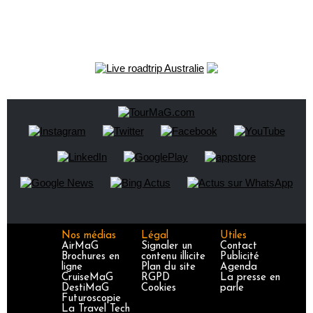
Nos médias
Légal
Utiles
AirMaG
Signaler un
Contact
Brochures en
contenu illicite
Publicité
ligne
Plan du site
Agenda
CruiseMaG
RGPD
La presse en
DestiMaG
Cookies
parle
Futuroscopie
La Travel Tech