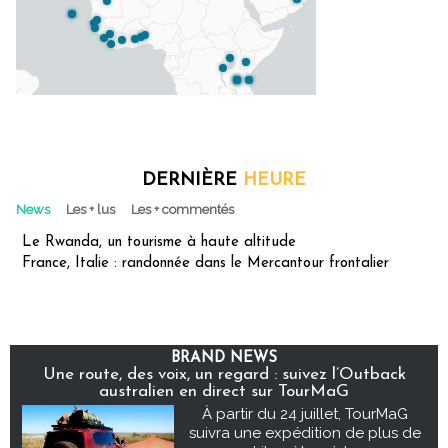
DERNIÈRE
HEURE
News
Les + lus
Les + commentés
Le Rwanda, un tourisme à haute altitude
France, Italie : randonnée dans le Mercantour frontalier
BRAND NEWS
Une route, des voix, un regard : suivez l’Outback
australien en direct sur TourMaG
À partir du 24 juillet, TourMaG
suivra une expédition de plus de