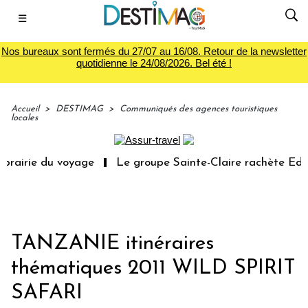
☰
Nos bureaux sont fermés du 27/07 au 16/08. Retour de la newsletter
quotidienne le 24/08/2026. Bel été !
Accueil
>
DESTIMAG
>
Communiqués des agences touristiques
locales
rairie du voyage
Le groupe Sainte-Claire rachète Eden 
TANZANIE itinéraires
thématiques 2011 WILD SPIRIT
SAFARI