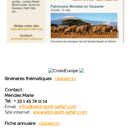
Itinéraires thématiques
:
cliquez ici
Contact :
Mendes Marie
Tel : + 33 1 45 74 11 14
Email :
infos@wild-spirit-safari.com
Site internet :
www.wild-spirit-safari.com
Fiche annuaire
:
cliquez ici