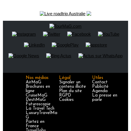
Nos médias
Légal
Utiles
AirMaG
Signaler un
Contact
Brochures en
contenu illicite
Publicité
ligne
Plan du site
Agenda
CruiseMaG
RGPD
La presse en
DestiMaG
Cookies
parle
Futuroscopie
La Travel Tech
LuxuryTravelMa
G
Partez en
France
TravelJobs