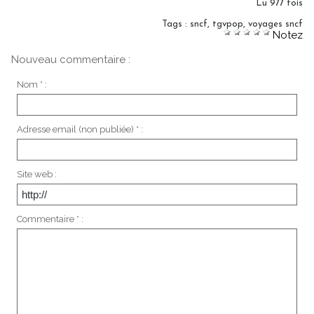
Lu 977 fois
Tags
:
sncf
,
tgvpop
,
voyages sncf
Notez
Nouveau commentaire :
Nom * :
Adresse email (non publiée) * :
Site web :
Commentaire * :