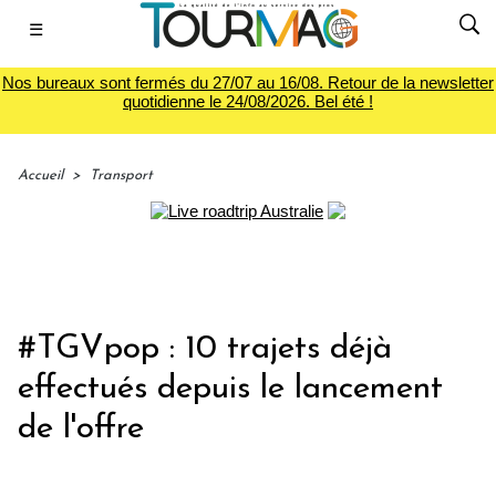
☰
Nos bureaux sont fermés du 27/07 au 16/08. Retour de la newsletter
quotidienne le 24/08/2026. Bel été !
Accueil
>
Transport
#TGVpop : 10 trajets déjà
effectués depuis le lancement
de l'offre