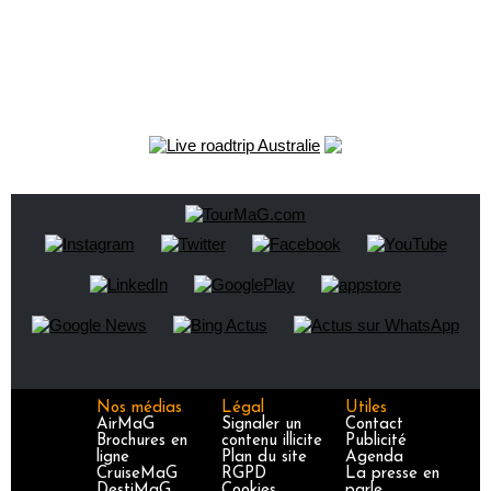
Nos médias
Légal
Utiles
AirMaG
Signaler un
Contact
Brochures en
contenu illicite
Publicité
ligne
Plan du site
Agenda
CruiseMaG
RGPD
La presse en
DestiMaG
Cookies
parle