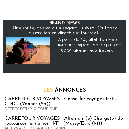
BRAND NEWS
Une route, des voix, un regard : suivez l’Outback
australien en direct sur TourMaG
À partir du 24 juillet, TourMaG
suivra une expédition de plus de
5 000 kilomètres à travers...
LES
ANNONCES
CARREFOUR VOYAGES - Conseiller voyages H/F -
CDD - (Vannes (56))
OFFRES D'EMPLOI TOURISME
CARREFOUR VOYAGES - Alternant(e) Chargé(e) de
ressources humaines H/F - (Massy/Evry (91))
ALTERNANCE / STAGES TOURISME