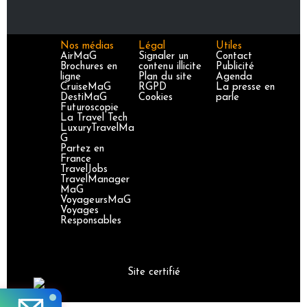
Nos médias
Légal
Utiles
AirMaG
Signaler un
Contact
Brochures en
contenu illicite
Publicité
ligne
Plan du site
Agenda
CruiseMaG
RGPD
La presse en
DestiMaG
Cookies
parle
Futuroscopie
La Travel Tech
LuxuryTravelMa
G
Partez en
France
TravelJobs
TravelManager
MaG
VoyageursMaG
Voyages
Responsables
Site certifié