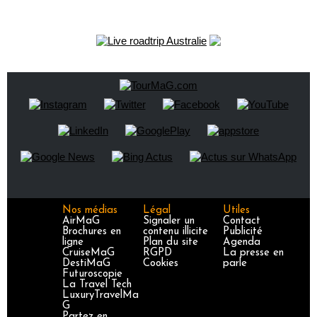
Nos médias
Légal
Utiles
AirMaG
Signaler un
Contact
Brochures en
contenu illicite
Publicité
ligne
Plan du site
Agenda
CruiseMaG
RGPD
La presse en
DestiMaG
Cookies
parle
Futuroscopie
La Travel Tech
LuxuryTravelMa
G
Partez en