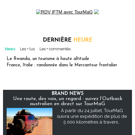
DERNIÈRE
HEURE
News
Les + lus
Les + commentés
Le Rwanda, un tourisme à haute altitude
France, Italie : randonnée dans le Mercantour frontalier
BRAND NEWS
Une route, des voix, un regard : suivez l’Outback
australien en direct sur TourMaG
À partir du 24 juillet, TourMaG
suivra une expédition de plus de
5 000 kilomètres à travers...