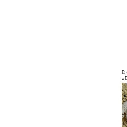
AirMa
Dr
e