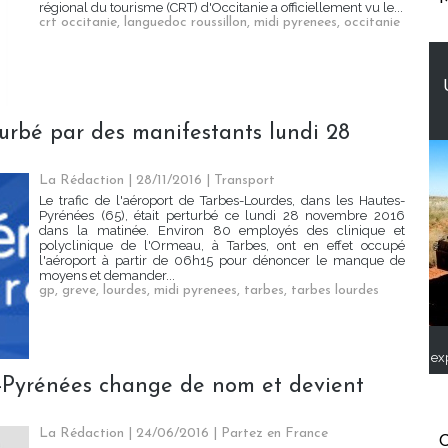
régional du tourisme (CRT) d'Occitanie a officiellement vu le...
crt occitanie
,
languedoc roussillon
,
midi pyrenees
,
occitanie
turbé par des manifestants lundi 28
La Rédaction
| 28/11/2016
|
Transport
Le trafic de l'aéroport de Tarbes-Lourdes, dans les Hautes-
Pyrénées (65), était perturbé ce lundi 28 novembre 2016
dans la matinée. Environ 80 employés des clinique et
polyclinique de l'Ormeau, à Tarbes, ont en effet occupé
l'aéroport à partir de 06h15 pour dénoncer le manque de
moyens et demander...
gp
,
greve
,
lourdes
,
midi pyrenees
,
tarbes
,
tarbes lourdes
ex
-Pyrénées change de nom et devient
La Rédaction
| 24/06/2016
|
Partez en France
C