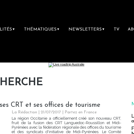
LITÉS
THÉMATIQUES
NEWSLETTERS
TV
A
▼
▼
▼
CHERCHE
ses CRT et ses offices de tourisme
La Rédaction
| 21/07/2017
|
Partez en France
L
La région Occitanie a officiellement créé son nouveau CRT,
a
fruit de la fusion des CRT Languedoc-Roussillon et Midi-
Pyrénées avec la fédération régionale des offices du tourisme
F
et des syndicats d'initiative de Midi-Pyrénées. Le Comité
M