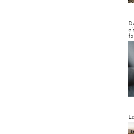
Actus V
De
d’
fo
Webinai
La