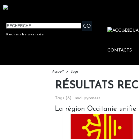
ACTUA
Recherche avancée
CONTACTS
Accueil
>
Tags
RÉSULTATS RE
Tags (8) : midi pyrenees
La région Occitanie unifie 