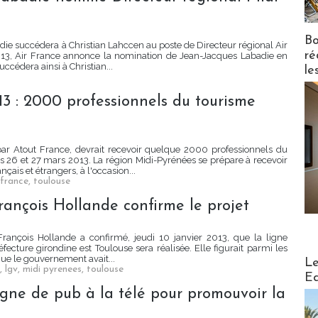
Bo
adie succédera à Christian Lahccen au poste de Directeur régional Air
ré
013, Air France annonce la nomination de Jean-Jacques Labadie en
uccédera ainsi à Christian...
le
3 : 2000 professionnels du tourisme
ar Atout France, devrait recevoir quelque 2000 professionnels du
es 26 et 27 mars 2013. La région Midi-Pyrénées se prépare à recevoir
ais et étrangers, à l'occasion...
 france
,
toulouse
ançois Hollande confirme le projet
ançois Hollande a confirmé, jeudi 10 janvier 2013, que la ligne
éfecture girondine est Toulouse sera réalisée. Elle figurait parmi les
Distribu
que le gouvernement avait...
Le
,
lgv
,
midi pyrenees
,
toulouse
Ed
gne de pub à la télé pour promouvoir la