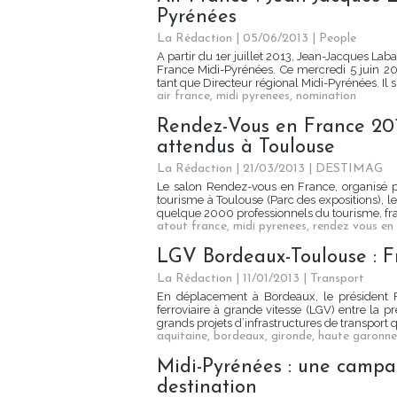
Pyrénées
La Rédaction
| 05/06/2013
|
People
A partir du 1er juillet 2013, Jean-Jacques Lab
France Midi-Pyrénées. Ce mercredi 5 juin 2
tant que Directeur régional Midi-Pyrénées. Il s
air france
,
midi pyrenees
,
nomination
Rendez-Vous en France 201
attendus à Toulouse
La Rédaction
| 21/03/2013
|
DESTIMAG
Le salon Rendez-vous en France, organisé p
tourisme à Toulouse (Parc des expositions), l
quelque 2000 professionnels du tourisme, franç
atout france
,
midi pyrenees
,
rendez vous en
LGV Bordeaux-Toulouse : Fr
La Rédaction
| 11/01/2013
|
Transport
En déplacement à Bordeaux, le président Fr
ferroviaire à grande vitesse (LGV) entre la pr
grands projets d’infrastructures de transport 
aquitaine
,
bordeaux
,
gironde
,
haute garonne
Midi-Pyrénées : une campa
destination