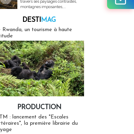
travers ses paysages contrastés,
montagnes imposantes,...
DESTI
MAG
MAG
 Rwanda, un tourisme à haute
titude
PRODUCTION
ion
TM : lancement des "Escales
ttéraires", la première librairie du
oyage