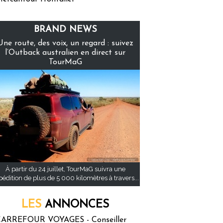
BRAND NEWS
Une route, des voix, un regard : suivez
l’Outback australien en direct sur
TourMaG
À partir du 24 juillet, TourMaG suivra une
pédition de plus de 5 000 kilomètres à travers...
LES
ANNONCES
ARREFOUR VOYAGES - Conseiller