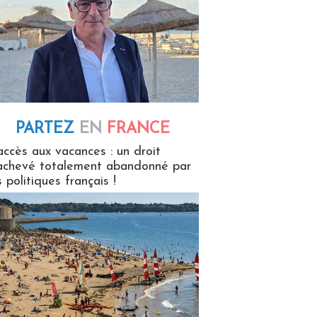
PARTEZ
EN
FRANCE
 en France
accès aux vacances : un droit
achevé totalement abandonné par
s politiques français !