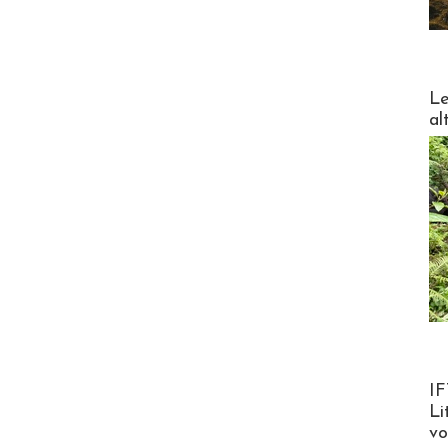
DESTI
Le
al
Product
IF
Li
v