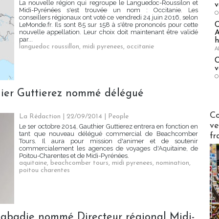
La nouvelle région qui regroupe le Languedoc-Roussilon et
v
Midi-Pyrénées s'est trouvée un nom : Occitanie. Les
O
conseillers régionaux ont voté ce vendredi 24 juin 2016, selon
LeMonde.fr. Ils sont 85 sur 158 à s'être prononcés pour cette
nouvelle appellation. Leur choix doit maintenant être validé
A
par...
h
languedoc roussillon
,
midi pyrenees
,
occitanie
A
C
v
O
hier Guttierez nommé délégué
Publi-n
Co
La Rédaction
| 22/09/2014
|
People
ve
Le 1er octobre 2014, Gauthier Guttierez entrera en fonction en
tant que nouveau délégué commercial de Beachcomber
fr
Tours. Il aura pour mission d'animer et de soutenir
commercialement les agences de voyages d'Aquitaine, de
Poitou-Charentes et de Midi-Pyrénées.
aquitaine
,
beachcomber tours
,
midi pyrenees
,
nomination
,
poitou charentes
 Labadie nommé Directeur régional Midi-