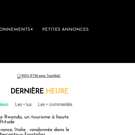
BONNEMENTS
PETITES ANNONCES
▼
DERNIÈRE
HEURE
News
Les + lus
Les + commentés
e Rwanda, un tourisme à haute
ltitude
rance, Italie : randonnée dans le
ercantour frontalier