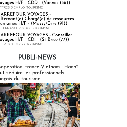
oyages H/F - CDD - (Vannes (56))
FFRES D'EMPLOI TOURISME
CARREFOUR VOYAGES -
lternant(e) Chargé(e) de ressources
umaines H/F - (Massy/Evry (91))
LTERNANCE / STAGES TOURISME
ARREFOUR VOYAGES - Conseiller
oyages H/F - CDI - (St Brice (77))
FFRES D'EMPLOI TOURISME
PUBLI-NEWS
ews
opération France-Vietnam : Hanoï
ut séduire les professionnels
ançais du tourisme