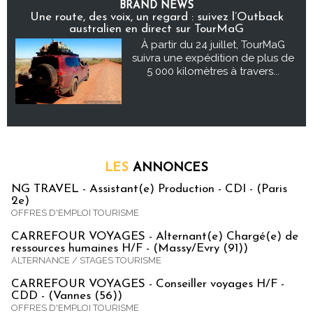
BRAND NEWS
Une route, des voix, un regard : suivez l’Outback
australien en direct sur TourMaG
À partir du 24 juillet, TourMaG
suivra une expédition de plus de
5 000 kilomètres à travers...
LES
ANNONCES
NG TRAVEL - Assistant(e) Production - CDI - (Paris
2e)
OFFRES D'EMPLOI TOURISME
CARREFOUR VOYAGES - Alternant(e) Chargé(e) de
ressources humaines H/F - (Massy/Evry (91))
ALTERNANCE / STAGES TOURISME
CARREFOUR VOYAGES - Conseiller voyages H/F -
CDD - (Vannes (56))
OFFRES D'EMPLOI TOURISME