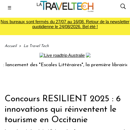
☰
Nos bureaux sont fermés du 27/07 au 16/08. Retour de la newsletter
quotidienne le 24/08/2026. Bel été !
Accueil
>
La Travel Tech
cement des "Escales Littéraires", la première librairie du v
Concours RESILIENT 2025 : 6
innovations qui réinventent le
tourisme en Occitanie