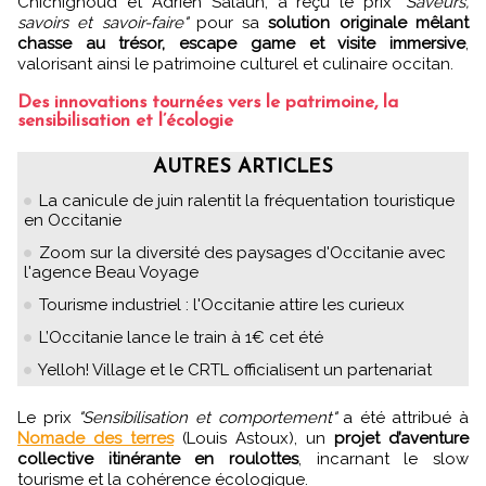
Chichignoud et Adrien Salaün, a reçu le prix
"Saveurs,
savoirs et savoir-faire"
pour sa
solution originale mêlant
chasse au trésor, escape game et visite immersive
,
valorisant ainsi le patrimoine culturel et culinaire occitan.
Des innovations tournées vers le patrimoine, la
sensibilisation et l’écologie
AUTRES ARTICLES
La canicule de juin ralentit la fréquentation touristique
en Occitanie
Zoom sur la diversité des paysages d'Occitanie avec
l'agence Beau Voyage
Tourisme industriel : l'Occitanie attire les curieux
L’Occitanie lance le train à 1€ cet été
Yelloh! Village et le CRTL officialisent un partenariat
Le prix
"Sensibilisation et comportement"
a été attribué à
Nomade des terres
(Louis Astoux), un
projet d’aventure
collective itinérante en roulottes
, incarnant le slow
tourisme et la cohérence écologique.