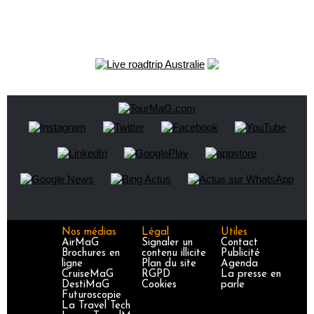
Nos médias
Légal
Utiles
AirMaG
Signaler un
Contact
Brochures en
contenu illicite
Publicité
ligne
Plan du site
Agenda
CruiseMaG
RGPD
La presse en
DestiMaG
Cookies
parle
Futuroscopie
La Travel Tech