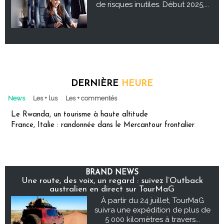
de risques inutiles. Début 2025,...
DERNIÈRE
HEURE
News
Les + lus
Les + commentés
Le Rwanda, un tourisme à haute altitude
France, Italie : randonnée dans le Mercantour frontalier
BRAND NEWS
Une route, des voix, un regard : suivez l’Outback
australien en direct sur TourMaG
À partir du 24 juillet, TourMaG
suivra une expédition de plus de
5 000 kilomètres à travers...