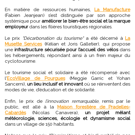
En matière de ressources humaines,
La Manufacture
(Fabien Jeanjean) s’est distinguée par son approche
systémique pour
améliorer le bien-être social et la marque
employeur
dans les filières touristiques régionales.
Le prix
"Décarbonation du tourisme"
a été décerné à
La
Musette Services
(Kélian et Joris Galletier), qui propose
une
infrastructure sécurisée pour l’accueil des vélos
dans
les hébergements, répondant ainsi à un frein majeur du
cyclotourisme.
Le tourisme social et solidaire a été récompensé avec
l'
EcoVillage de Pourgues
(Meggie Garric et Yohan
Sancerni),
un lieu inclusif et innovant
où se réinventent des
modes de vie, d’éducation et de solidarité.
Enfin, le prix de
l’innovation remarquable
, remis par le
public, est allé à la
Maison forestière de Pradelles-
Cabardès
(Nicolas Canavera),
un projet mêlant
météorologie, sciences, écologie et dynamisme social
dans un village de 150 habitants.