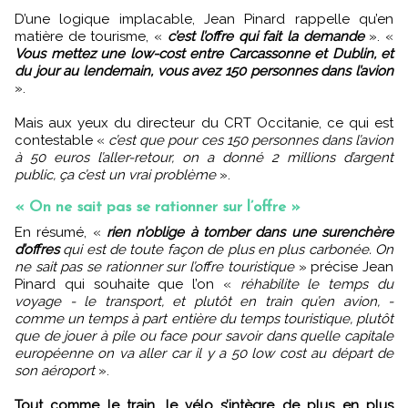
D’une logique implacable, Jean Pinard rappelle qu’en
matière de tourisme, «
c’est l’offre qui fait la demande
». «
Vous mettez une low-cost entre Carcassonne et Dublin, et
du jour au lendemain, vous avez 150 personnes dans l’avion
».
Mais aux yeux du directeur du CRT Occitanie, ce qui est
contestable «
c’est que pour ces 150 personnes dans l’avion
à 50 euros l’aller-retour, on a donné 2 millions d’argent
public, ça c’est un vrai problème
».
« On ne sait pas se rationner sur l’offre »
En résumé, «
rien n’oblige à tomber dans une surenchère
d’offres
qui est de toute façon de plus en plus carbonée. On
ne sait pas se rationner sur l’offre touristique
» précise Jean
Pinard qui souhaite que l’on «
réhabilite le temps du
voyage - le transport, et plutôt en train qu’en avion, -
comme un temps à part entière du temps touristique, plutôt
que de jouer à pile ou face pour savoir dans quelle capitale
européenne on va aller car il y a 50 low cost au départ de
son aéroport
».
Tout comme le train, le vélo s’intègre de plus en plus