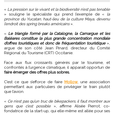
«
La pression sur le vivant et la biodiversité n’est pas tenable
» souligne le spécialiste qui prend l’exemple de «
la
province du Yucatan, haut-lieu de la culture Maya, devenu
l’endroit des spring breaks américains
».
«
Le triangle formé par la Catalogne, la Camargue et les
Baléares constitue la plus grande concentration mondiale
d’offres touristiques et donc de fréquentation touristique
»,
argue de son côté Jean Pinard, directeur du Comité
Régional du Tourisme (CRT) Occitanie.
Face aux flux croissants générés par le tourisme, et
confrontés à l’urgence climatique, il apparaît opportun de
faire émerger des offres plus sobres.
C’est ce que s’efforce de faire
Mollow
, une association
permettant aux particuliers de privilégier le train plutôt
que l’avion.
«
Ce n’est pas qu’un truc de bikepackers, il faut montrer aux
gens que c’est possible
», affirme Alisée Pierrot, co-
fondatrice de la start-up, qui elle-même est allée pour ses