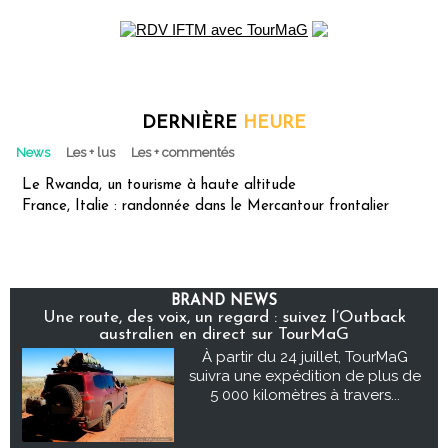
DERNIÈRE
HEURE
News
Les + lus
Les + commentés
Le Rwanda, un tourisme à haute altitude
France, Italie : randonnée dans le Mercantour frontalier
BRAND NEWS
Une route, des voix, un regard : suivez l’Outback
australien en direct sur TourMaG
À partir du 24 juillet, TourMaG
suivra une expédition de plus de
5 000 kilomètres à travers...