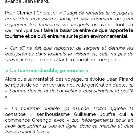
avance Jean Pinard.
Pour Clément Chevalier, «
il s’agit de remettre le voyage au
cœur d’un écosystème local, et voir comment on peut
régénérer les territoires sur lesquels on va
». Tout en
sachant qu’il faut
faire la balance entre ce que rapporte le
tourisme et ce qu’il entraine sur le plan environnemental
.
«
Car s’il ne fait que rapporter de l’argent et détruire les
écosystèmes dans lesquels le visiteur va, cela n’a pas de
sens
», indique le consultant en transition énergétique.
« Le tourisme durable, ça marche »
Alors que la mentalité des voyageurs évolue, Jean Pinard
se réjouit de voir arriver une nouvelle génération d’acteurs,
«
bourrée d’envie et de convictions, c’est stimulant et positi
f
».
«
Le tourisme durable, ça marche. L’offre appelle la
demand
e » s’enthousiasme Guillaume Jouffre qui a
commencé Greengo avec «
100 hébergements pour en
avoir aujourd’hui 11 000 en ligne, donc ça marche et c’est
très excitant à faire
».