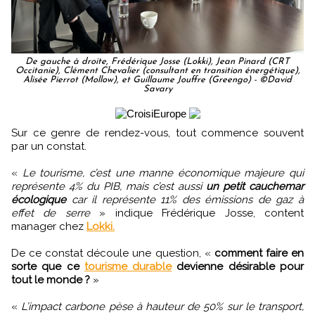
De gauche à droite, Frédérique Josse (Lokki), Jean Pinard (CRT
Occitanie), Clément Chevalier (consultant en transition énergétique),
Alisée Pierrot (Mollow), et Guillaume Jouffre (Greengo) - ©David
Savary
Sur ce genre de rendez-vous, tout commence souvent
par un constat.
«
Le tourisme, c’est une manne économique majeure qui
représente 4% du PIB, mais c’est aussi
un petit cauchemar
écologique
car il représente 11% des émissions de gaz à
effet de serre
» indique Frédérique Josse, content
manager chez
Lokki.
De ce constat découle une question, «
comment faire en
sorte que ce
tourisme durable
devienne désirable pour
tout le monde ?
»
«
L’impact carbone pèse à hauteur de 50% sur le transport,