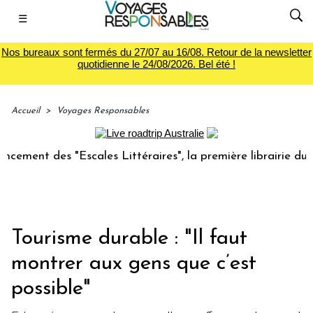
☰
Nos bureaux sont fermés du 27/07 au 16/08. Retour de la newsletter
quotidienne le 24/08/2026. Bel été !
Accueil
>
Voyages Responsables
nt des "Escales Littéraires", la première librairie du voyag
Tourisme durable : "Il faut
montrer aux gens que c’est
possible"