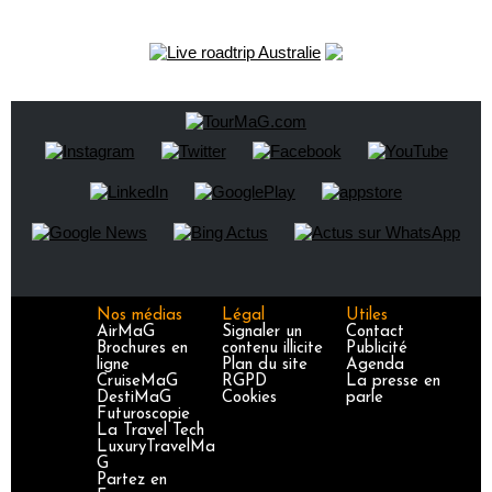
Nos médias
Légal
Utiles
AirMaG
Signaler un
Contact
Brochures en
contenu illicite
Publicité
ligne
Plan du site
Agenda
CruiseMaG
RGPD
La presse en
DestiMaG
Cookies
parle
Futuroscopie
La Travel Tech
LuxuryTravelMa
G
Partez en