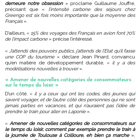
demeure notre obsession
» proclame Guillaume Jouffre,
précisant que «
l’intensité carbone des séjours chez
Greengo est six fois moins importante que la moyenne des
Français
».
D’ailleurs, «
15% des voyages des Français en avion font 70%
de l’impact carbone
» précise l’intéressé.
«
J’attends des pouvoirs publics, j’attends de l’Etat qu’il fasse
une COP du tourisme
» déclare Jean Pinard, convaincu
qu’en matière de développement durable, «
il y a des
modélisations nouvelles à trouver
».
« Amener de nouvelles catégories de consommateurs
sur le temps du loisir »
D’un côté, «
il y a ceux qui ont les codes, des jeunes qui
savent voyager, et de l’autre côté des personnes qui ne sont
jamais parties en vacances, et qui n’auraient pas l’idée de
prendre le train pour aller en Laponie
».
«
Amener de nouvelles catégories de consommateurs sur
le temps du loisir, comment par exemple prendre le train à
la journée de Toulouse à Collioure, eh bien ça marche
»,