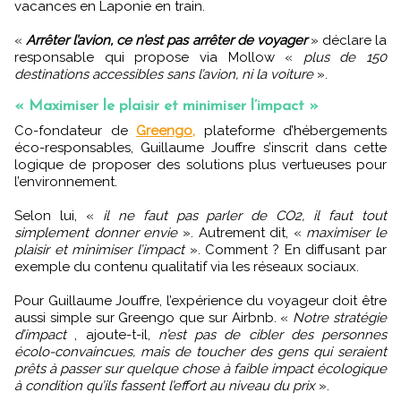
vacances en Laponie en train.
«
Arrêter l’avion, ce n’est pas arrêter de voyager
» déclare la
responsable qui propose via Mollow «
plus de 150
destinations accessibles sans l’avion, ni la voiture
».
« Maximiser le plaisir et minimiser l’impact »
Co-fondateur de
Greengo,
plateforme d’hébergements
éco-responsables, Guillaume Jouffre s’inscrit dans cette
logique de proposer des solutions plus vertueuses pour
l’environnement.
Selon lui, «
il ne faut pas parler de CO2, il faut tout
simplement donner envie
». Autrement dit, «
maximiser le
plaisir et minimiser l’impact
». Comment ? En diffusant par
exemple du contenu qualitatif via les réseaux sociaux.
Pour Guillaume Jouffre, l’expérience du voyageur doit être
aussi simple sur Greengo que sur Airbnb. «
Notre stratégie
d’impact
, ajoute-t-il,
n’est pas de cibler des personnes
écolo-convaincues, mais de toucher des gens qui seraient
prêts à passer sur quelque chose à faible impact écologique
à condition qu’ils fassent l’effort au niveau du prix
».