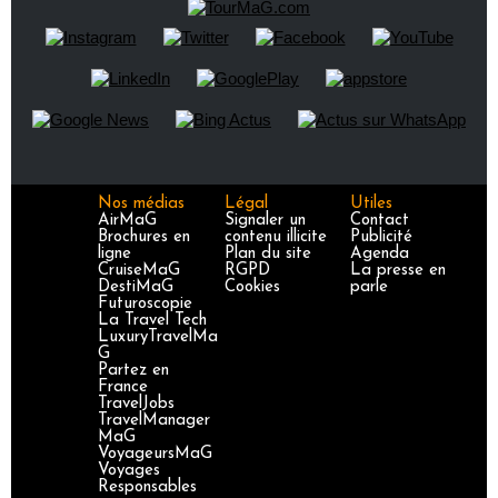
Nos médias
Légal
Utiles
AirMaG
Signaler un
Contact
Brochures en
contenu illicite
Publicité
ligne
Plan du site
Agenda
CruiseMaG
RGPD
La presse en
DestiMaG
Cookies
parle
Futuroscopie
La Travel Tech
LuxuryTravelMa
G
Partez en
France
TravelJobs
TravelManager
MaG
VoyageursMaG
Voyages
Responsables