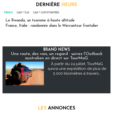
DERNIÈRE
HEURE
News
Les + lus
Les + commentés
Le Rwanda, un tourisme à haute altitude
France, Italie : randonnée dans le Mercantour frontalier
BRAND NEWS
Une route, des voix, un regard : suivez l’Outback
australien en direct sur TourMaG
À partir du 24 juillet, TourMaG
suivra une expédition de plus de
5 000 kilomètres à travers...
LES
ANNONCES