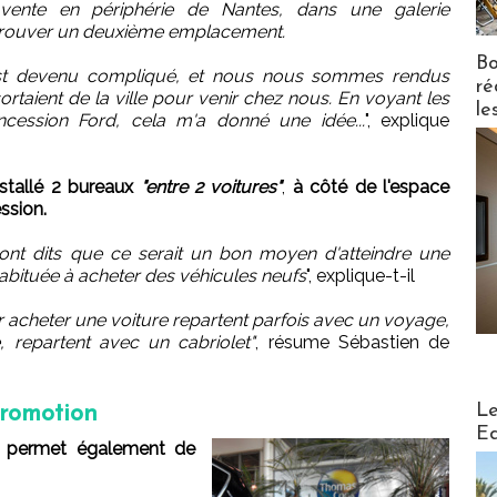
vente en périphérie de Nantes, dans une galerie
 trouver un deuxième emplacement.
Bo
 est devenu compliqué, et nous nous sommes rendus
ré
aient de la ville pour venir chez nous. En voyant les
le
ncession Ford, cela m'a donné une idée...
", explique
nstallé 2 bureaux
"entre 2 voitures"
,
à côté de l'espace
ssion.
ont dits que ce serait un bon moyen d'atteindre une
abituée à acheter des véhicules neufs
", explique-t-il
r acheter une voiture repartent parfois avec un voyage,
 repartent avec un cabriolet"
, résume Sébastien de
Distribu
Le
promotion
Ed
és permet également de