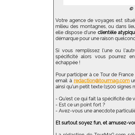
© 
Votre agence de voyages est situ
milieu des montagnes, ou dans lieu 
elle dispose d'une
clientèle atypiq
démarque pour une raison quelconque
Si vous remplissez l'une ou l'au
spécificité alors vous pourrez e
échappée !
Pour participer à ce Tour de France
email à
redaction@tourmag.com
un
ainsi qu'un petit texte (1500 signes 
- Qu'est ce qui fait la spécificité de
- Est ce un point fort ?
- Avez-vous une anecdote particuliè
Et surtout soyez fun, et amusez-vou
La rédaction de TourMaG.com sélec