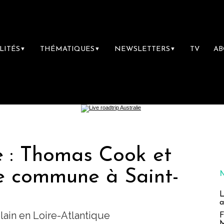
LITÉS
THÉMATIQUES
NEWSLETTERS
TV
A
▼
▼
▼
e : Thomas Cook et
te commune à Saint-
L
a
lain en Loire-Atlantique
F
M