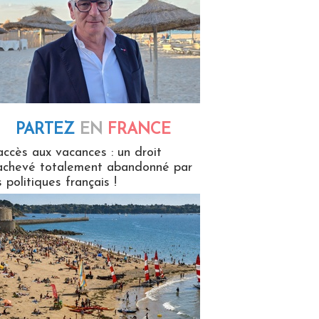
PARTEZ
EN
FRANCE
 en France
accès aux vacances : un droit
achevé totalement abandonné par
s politiques français !