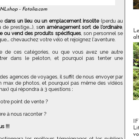
NLshop - Fotolia.com
ée
dans un lieu ou un emplacement insolite
(perdu au
de prestige...), s
on aménagement sort de l'ordinaire
,
DESTI
Le
ue ou vend des produits spécifiques
, son personnel se
al
... chevauchez votre vélo et rejoignez l'aventure.
tre de ces catégories, ou que vous avez une autre
ntrer dans le peloton, et pourquoi pas tenter une
 des agences de voyages, il suffit de nous envoyer par
 max de photos, et pourquoi pas même des vidéos
max) qui répondra à 3 questions :
 votre point de vente ?
re à nous raconter ?
Product
IF
s !!!
Li
v
tionnera les meilleurs témoignages et les publiera