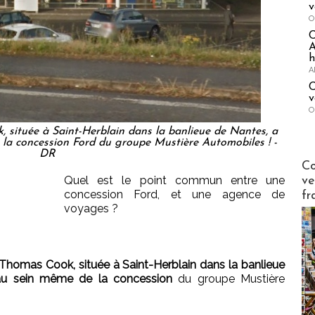
v
O
A
h
A
C
v
O
située à Saint-Herblain dans la banlieue de Nantes, a
e la concession Ford du groupe Mustière Automobiles ! -
DR
Publi-n
Co
Quel est le point commun entre une
ve
concession Ford, et une agence de
fr
voyages ?
Thomas Cook, située à Saint-Herblain dans la banlieue
r au sein même de la concession
du groupe Mustière