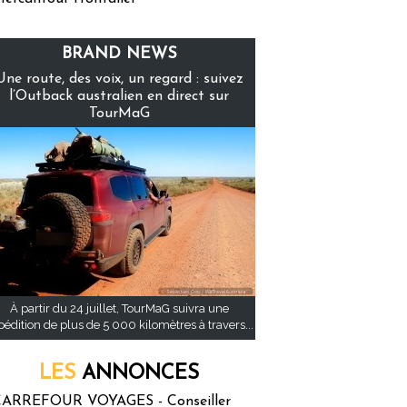
BRAND NEWS
Une route, des voix, un regard : suivez
l’Outback australien en direct sur
TourMaG
À partir du 24 juillet, TourMaG suivra une
pédition de plus de 5 000 kilomètres à travers...
LES
ANNONCES
ARREFOUR VOYAGES - Conseiller