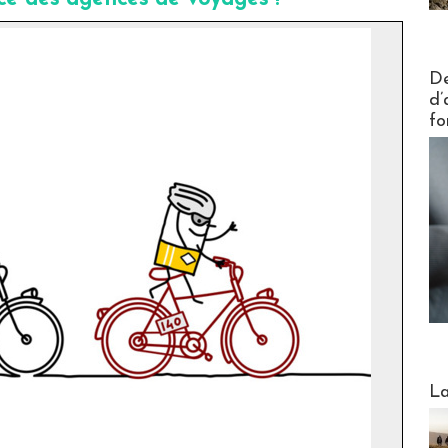
Actus V
De
d’
fo
Webinai
La