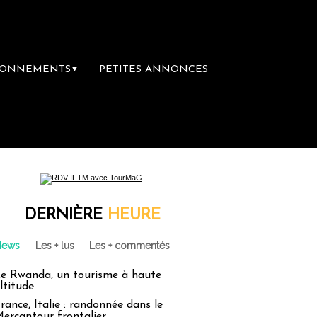
BONNEMENTS
PETITES ANNONCES
▼
DERNIÈRE
HEURE
News
Les + lus
Les + commentés
e Rwanda, un tourisme à haute
ltitude
rance, Italie : randonnée dans le
ercantour frontalier