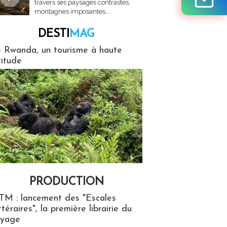
travers ses paysages contrastés,
montagnes imposantes,...
DESTI
MAG
MAG
 Rwanda, un tourisme à haute
titude
PRODUCTION
ion
TM : lancement des "Escales
ttéraires", la première librairie du
oyage