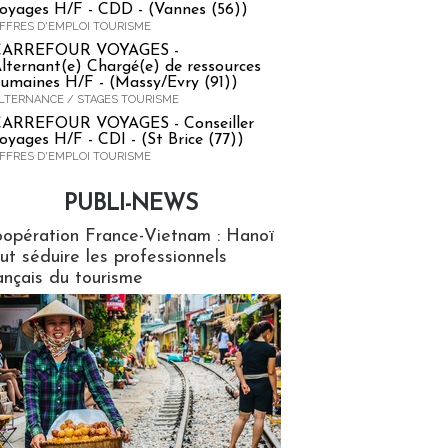
oyages H/F - CDD - (Vannes (56))
FFRES D'EMPLOI TOURISME
CARREFOUR VOYAGES -
lternant(e) Chargé(e) de ressources
umaines H/F - (Massy/Evry (91))
LTERNANCE / STAGES TOURISME
ARREFOUR VOYAGES - Conseiller
oyages H/F - CDI - (St Brice (77))
FFRES D'EMPLOI TOURISME
PUBLI-NEWS
ews
opération France-Vietnam : Hanoï
ut séduire les professionnels
ançais du tourisme