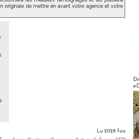
on originale de mettre en avant votre agence et votre
s
s
AirMa
Dr
e
s
Lu 2028 fois