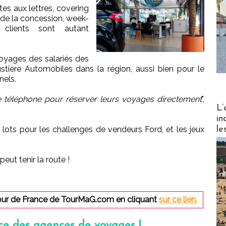
es aux lettres, covering
de la concession, week-
s clients sont autant
oyages des salariés des
ière Automobiles dans la région, aussi bien pour le
nels.
 téléphone pour réserver leurs voyages directement
",
Partez
L’
in
le
s lots pour les challenges de vendeurs Ford, et les jeux
ut tenir la route !
our de France de TourMaG.com en cliquant
sur ce lien.
ce des agences de voyages !