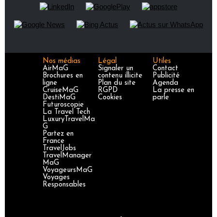
Nos médias
Légal
Utiles
AirMaG
Signaler un
Contact
Brochures en
contenu illicite
Publicité
ligne
Plan du site
Agenda
CruiseMaG
RGPD
La presse en
DestiMaG
Cookies
parle
Futuroscopie
La Travel Tech
LuxuryTravelMa
G
Partez en
France
TravelJobs
TravelManager
MaG
VoyageursMaG
Voyages
Responsables