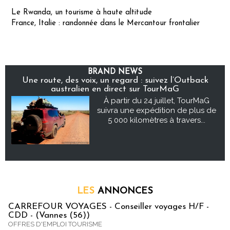
Le Rwanda, un tourisme à haute altitude
France, Italie : randonnée dans le Mercantour frontalier
BRAND NEWS
Une route, des voix, un regard : suivez l’Outback
australien en direct sur TourMaG
À partir du 24 juillet, TourMaG
suivra une expédition de plus de
5 000 kilomètres à travers...
LES
ANNONCES
CARREFOUR VOYAGES - Conseiller voyages H/F -
CDD - (Vannes (56))
OFFRES D'EMPLOI TOURISME